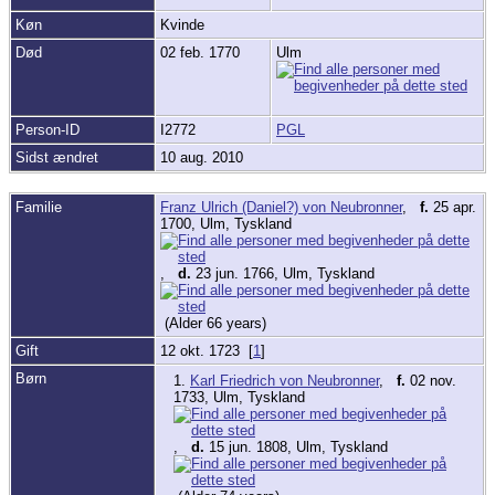
Køn
Kvinde
Død
02 feb. 1770
Ulm
Person-ID
I2772
PGL
Sidst ændret
10 aug. 2010
Familie
Franz Ulrich (Daniel?) von Neubronner
,
f.
25 apr.
1700, Ulm, Tyskland
,
d.
23 jun. 1766, Ulm, Tyskland
(Alder 66 years)
Gift
12 okt. 1723 [
1
]
Børn
1.
Karl Friedrich von Neubronner
,
f.
02 nov.
1733, Ulm, Tyskland
,
d.
15 jun. 1808, Ulm, Tyskland