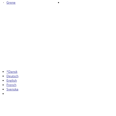
Grene
*Dansk
Deutsch
English
French
Svenska