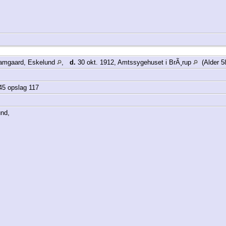
damgaard, Eskelund
,
d.
30 okt. 1912, Amtssygehuset i BrÃ¸rup
(Alder 5
145 opslag 117
und,