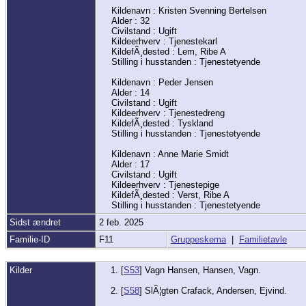
Kildenavn : Kristen Svenning Bertelsen
Alder : 32
Civilstand : Ugift
Kildeerhverv : Tjenestekarl
KildefÃ¸dested : Lem, Ribe A
Stilling i husstanden : Tjenestetyende
Kildenavn : Peder Jensen
Alder : 14
Civilstand : Ugift
Kildeerhverv : Tjenestedreng
KildefÃ¸dested : Tyskland
Stilling i husstanden : Tjenestetyende
Kildenavn : Anne Marie Smidt
Alder : 17
Civilstand : Ugift
Kildeerhverv : Tjenestepige
KildefÃ¸dested : Verst, Ribe A
Stilling i husstanden : Tjenestetyende
Sidst ændret
2 feb. 2025
Familie-ID
F11
Gruppeskema
|
Familietavle
Kilder
[
S53
] Vagn Hansen, Hansen, Vagn.
[
S58
] SlÃ¦gten Crafack, Andersen, Ejvind.