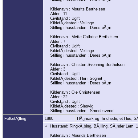
Kildenavn : Mourits Berthelsen
Alder : 11
Civilstand : Ugift
KildefÃ¸dested : Vellinge
Stilling i husstanden : Deres bÃ¸rn
Kildenavn : Mette Cathrine Berthelsen
Alder : 7
Civilstand : Ugift
KildefÃ¸dested : Vellinge
Stilling i husstanden : Deres bÃ¸rn
Kildenavn : Christen Svenning Berthelsen
Alder : 3
Civilstand : Ugift
KildefÃ¸dested : Her i Sognet
Stilling i husstanden : Deres bÃ¸rn
Kildenavn : Ole Christensen
Alder : 22
Civilstand : Ugift
KildefÃ¸dested : Slesvig
Stilling i husstanden : Smedesvend
FolketÃ¦lling
1880
HÃ¸jmark og Hindhede, et Hus, 
Husstand: RingkÃ¸bing, BÃ¸lling, SÃ¸nder Lem, 
Kildenavn : Mourids Berthelsen