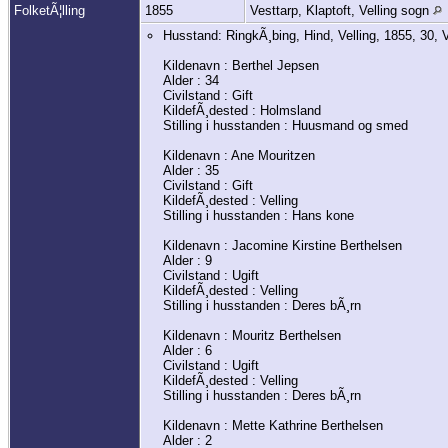
FolketÃ¦lling
1855
Vesttarp, Klaptoft, Velling sogn
Husstand: RingkÃ¸bing, Hind, Velling, 1855, 30, V
Kildenavn : Berthel Jepsen
Alder : 34
Civilstand : Gift
KildefÃ¸dested : Holmsland
Stilling i husstanden : Huusmand og smed
Kildenavn : Ane Mouritzen
Alder : 35
Civilstand : Gift
KildefÃ¸dested : Velling
Stilling i husstanden : Hans kone
Kildenavn : Jacomine Kirstine Berthelsen
Alder : 9
Civilstand : Ugift
KildefÃ¸dested : Velling
Stilling i husstanden : Deres bÃ¸rn
Kildenavn : Mouritz Berthelsen
Alder : 6
Civilstand : Ugift
KildefÃ¸dested : Velling
Stilling i husstanden : Deres bÃ¸rn
Kildenavn : Mette Kathrine Berthelsen
Alder : 2