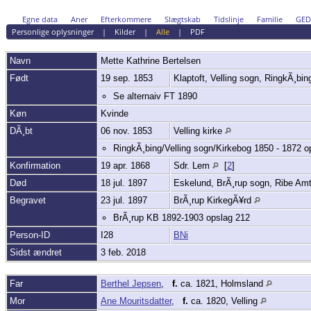
Egne data
Aner
Efterkommere
Slægtskab
Tidslinje
Familie
GE
Personlige oplysninger
|
Kilder
|
Alle
|
PDF
Navn
Mette Kathrine
Bertelsen
Født
19 sep. 1853
Klaptoft, Velling sogn, RingkÃ¸bi
Se alternaiv FT 1890
Køn
Kvinde
DÃ¸bt
06 nov. 1853
Velling kirke
RingkÃ¸bing/Velling sogn/Kirkebog 1850 - 1872 o
Konfirmation
19 apr. 1868
Sdr. Lem
[
2
]
Død
18 jul. 1897
Eskelund, BrÃ¸rup sogn, Ribe Am
Begravet
23 jul. 1897
BrÃ¸rup KirkegÃ¥rd
BrÃ¸rup KB 1892-1903 opslag 212
Person-ID
I28
BNi
Sidst ændret
3 feb. 2018
Far
Berthel Jepsen
,
f.
ca. 1821, Holmsland
Mor
Ane Mouritsdatter
,
f.
ca. 1820, Velling