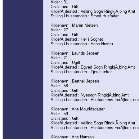
Alder : 31
Civilstand : Gift
KildefÃ¸dested : Velling Sogn RingkjÃ¸bing Amt
Stilling i husstanden : Smed Husfader
Kildenavn : Maren Nielsen
Alder : 27
Civilstand : Gift
KildefÃ¸dested : Her i Sognet
Stilling i husstanden : Hans Hustru
Kildenavn : Laurids Jepsen
Alder : 21
Civilstand : Ugift
KildefÃ¸dested : Egvad Sogn RingkjÃ¸bing Amt
Stilling i husstanden : Tjenestekarl
Kildenavn : Berthel Jepsen
Alder : 58
Civilstand : Gift
KildefÃ¸dested : Nyesogn RingkjÃ¸bing Amt
Stilling i husstanden : Husfaderens ForÃ¦ldre, er
Kildenavn : Ane Mouridsdatter
Alder : 59
Civilstand : Gift
KildefÃ¸dested : Velling Sogn RingkjÃ¸bing Amt
Stilling i husstanden : Husfaderens ForÃ¦ldre, er
Kildenavn : Ane Hansen