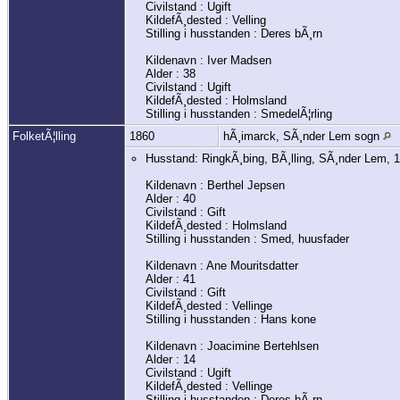
Civilstand : Ugift
KildefÃ¸dested : Velling
Stilling i husstanden : Deres bÃ¸rn
Kildenavn : Iver Madsen
Alder : 38
Civilstand : Ugift
KildefÃ¸dested : Holmsland
Stilling i husstanden : SmedelÃ¦rling
FolketÃ¦lling
1860
hÃ¸imarck, SÃ¸nder Lem sogn
Husstand: RingkÃ¸bing, BÃ¸lling, SÃ¸nder Lem, 
Kildenavn : Berthel Jepsen
Alder : 40
Civilstand : Gift
KildefÃ¸dested : Holmsland
Stilling i husstanden : Smed, huusfader
Kildenavn : Ane Mouritsdatter
Alder : 41
Civilstand : Gift
KildefÃ¸dested : Vellinge
Stilling i husstanden : Hans kone
Kildenavn : Joacimine Bertehlsen
Alder : 14
Civilstand : Ugift
KildefÃ¸dested : Vellinge
Stilling i husstanden : Deres bÃ¸rn