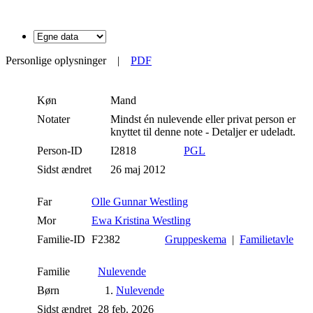
Personlige oplysninger
|
PDF
Køn
Mand
Notater
Mindst én nulevende eller privat person er
knyttet til denne note - Detaljer er udeladt.
Person-ID
I2818
PGL
Sidst ændret
26 maj 2012
Far
Olle Gunnar Westling
Mor
Ewa Kristina Westling
Familie-ID
F2382
Gruppeskema
|
Familietavle
Familie
Nulevende
Børn
1.
Nulevende
Sidst ændret
28 feb. 2026