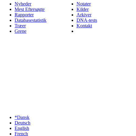
Nyheder
Notater
Mest Eftersøgte
Kilder
Rapporter
Arkiver
Databasestatistik
DNA-tests
Træer
Kontakt
Grene
*Dansk
Deutsch
English
French