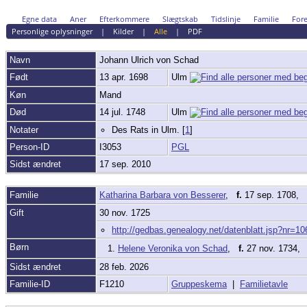
Egne data
Aner
Efterkommere
Slægtskab
Tidslinje
Familie
Fore
Personlige oplysninger
|
Kilder
|
Alle
|
PDF
Navn
Johann Ulrich
von Schad
Født
13 apr. 1698
Ulm
Køn
Mand
Død
14 jul. 1748
Ulm
Notater
Des Rats in Ulm. [
1
]
Person-ID
I3053
PGL
Sidst ændret
17 sep. 2010
Familie
Katharina Barbara von Besserer
,
f.
17 sep. 1708,
Gift
30 nov. 1725
http://gedbas.genealogy.net/datenblatt.jsp?nr=1
Børn
1.
Helene Veronika von Schad
,
f.
27 nov. 1734
Sidst ændret
28 feb. 2026
Familie-ID
F1210
Gruppeskema
|
Familietavle