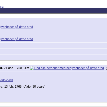
slå
d.
21 dec. 1750, Ulm
(A
068152980
,
d.
13 feb. 1765 (Alder 30 years)