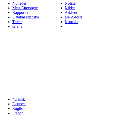
Nyheder
Notater
Mest Eftersøgte
Kilder
Rapporter
Arkiver
Databasestatistik
DNA-tests
Træer
Kontakt
Grene
*Dansk
Deutsch
English
French