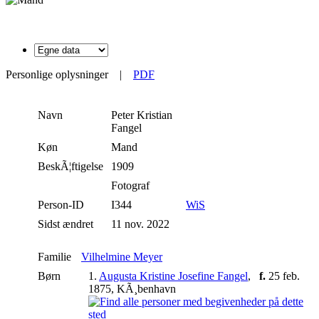
Personlige oplysninger
|
PDF
Navn
Peter Kristian
Fangel
Køn
Mand
BeskÃ¦ftigelse
1909
Fotograf
Person-ID
I344
WiS
Sidst ændret
11 nov. 2022
Familie
Vilhelmine Meyer
Børn
1.
Augusta Kristine Josefine Fangel
,
f.
25 feb.
1875, KÃ¸benhavn