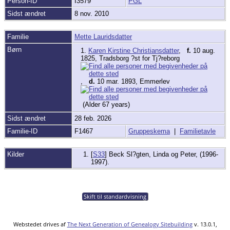
Person-ID
I3579
PGL
Sidst ændret
8 nov. 2010
Familie
Mette Lauridsdatter
Børn
1.
Karen Kirstine Christiansdatter
,
f.
10 aug.
1825, Tradsborg ?st for Tj?reborg
,
d.
10 mar. 1893, Emmerlev
(Alder 67 years)
Sidst ændret
28 feb. 2026
Familie-ID
F1467
Gruppeskema
|
Familietavle
Kilder
[
S33
] Beck Sl?gten, Linda og Peter, (1996-
1997).
Skift til standardvisning
Webstedet drives af
The Next Generation of Genealogy Sitebuilding
v. 13.0.1,