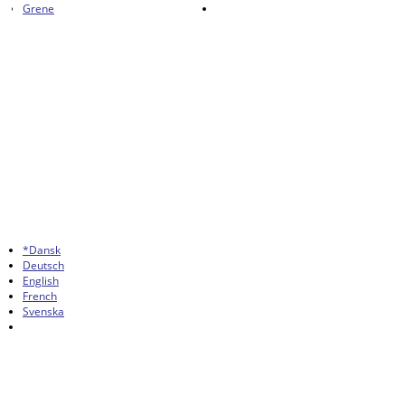
Grene
*Dansk
Deutsch
English
French
Svenska