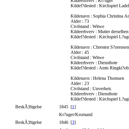
Kildeerhverv : Kr?uger
Kildef?dested : Kirchspiel Lade
Kildenavn : Sophia Christina A
Alder : 73
Civilstand : Witwe
Kildeerhverv : Mutter derselben
Kildef?dested : Kirchspiel L?u
Kildenavn : Chresten S?orensen
Alder : 45
Civilstand : Witwe
Kildeerhverv : Dienstbote
Kildef?dested : Amts Ringki?o
Kildenavn : Helena Thomsen
Alder : 23
Civilstand : Unverheir.
Kildeerhverv : Dienstbote
Kildef?dested : Kirchspiel L?
BeskÃ¦ftigelse
1845 [
1
]
Kr?uger/Kromand
BeskÃ¦ftigelse
1846 [
3
]