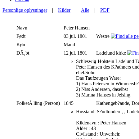
Personlige oplysninger
|
Kilder
|
Alle
|
PDF
Navn
Peter
Hansen
Født
03 jul. 1801
Westre
Køn
Mand
DÃ¸bt
12 jul. 1801
Ladelund kirke
Schleswig-Holstein Ladelund Ta
Peter Hansen des K?athners un
ehel:Sohn
Das Taufzeugen Ware:
1) Hans Petersen in Wimmersb?
2) Niss Andersen, daselbst
3) Marina Hanses in Jeising.
FolketÃ¦lling (Person)
1845
Kathengeb?aude, Dor
Husstand: S?udtondern, , Ladel
Kildenavn : Peter Hansen
Alder : 43
Civilstand : Unverheir.