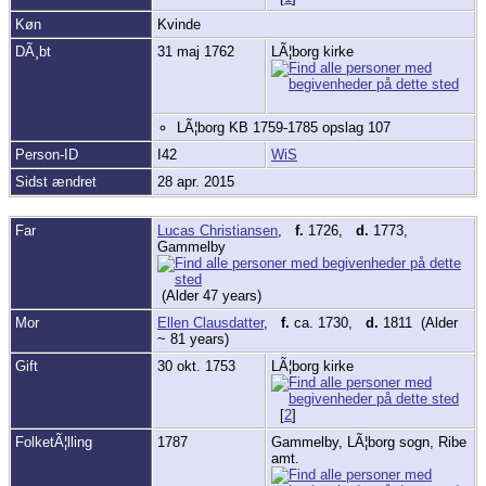
Køn
Kvinde
DÃ¸bt
31 maj 1762
LÃ¦borg kirke
LÃ¦borg KB 1759-1785 opslag 107
Person-ID
I42
WiS
Sidst ændret
28 apr. 2015
Far
Lucas Christiansen
,
f.
1726,
d.
1773,
Gammelby
(Alder 47 years)
Mor
Ellen Clausdatter
,
f.
ca. 1730,
d.
1811 (Alder
~ 81 years)
Gift
30 okt. 1753
LÃ¦borg kirke
[
2
]
FolketÃ¦lling
1787
Gammelby, LÃ¦borg sogn, Ribe
amt.