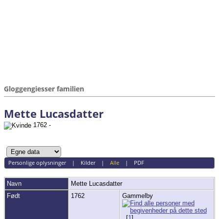
Gloggengiesser familien
Mette Lucasdatter
1762 -
Personlige oplysninger
|
Kilder
|
Alle
|
PDF
Navn
Mette
Lucasdatter
Født
1762
Gammelby
[
1
]