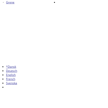
Grene
*Dansk
Deutsch
English
French
Svenska