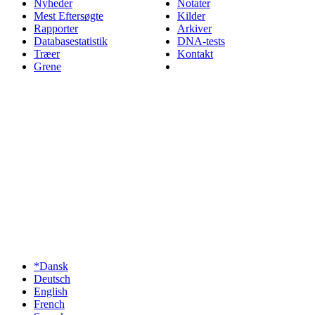
Nyheder
Notater
Mest Eftersøgte
Kilder
Rapporter
Arkiver
Databasestatistik
DNA-tests
Træer
Kontakt
Grene
*Dansk
Deutsch
English
French