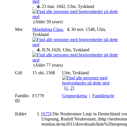
,
d.
23 mar. 1602, Ulm, Tyskland
(Alder 59 years)
Mor
Magdalena Class
,
f.
30 nov. 1548, Ulm,
Tyskland
,
d.
JUN.1626, Ulm, Tyskland
(Alder 77 years)
Gift
15 okt. 1568
Ulm, Tyskland
[
1
,
2
]
Familie-
F1779
Gruppeskema
|
Familietavle
ID
Kilder
[
S75
] Die Neubronner Linje in Deutschland v
Ursprung, Rudolf Neubronner, (http://neubronn
reunion.de/ne2011/downloads/linie%20ursprung