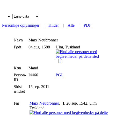
Personlige oplysninger
|
Kilder
|
Alle
|
PDF
Navn
Marx
Neubronner
Født
04 aug. 1588
Ulm, Tyskland
[
1
]
Køn
Mand
Person-
I4466
PGL
ID
Sidst
15 sep. 2011
ændret
Far
Marx Neubronner
,
f.
20 sep. 1542, Ulm,
Tyskland