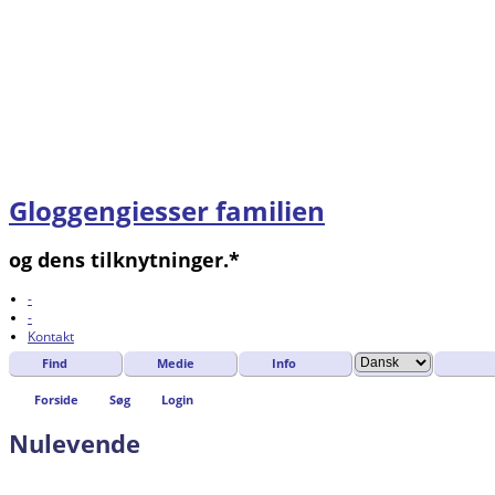
Gloggengiesser familien
og dens tilknytninger.*
-
-
Kontakt
Find
Medie
Info
Forside
Søg
Login
Nulevende