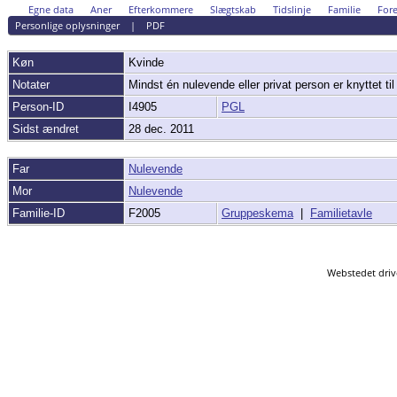
Egne data
Aner
Efterkommere
Slægtskab
Tidslinje
Familie
Fore
Personlige oplysninger
|
PDF
Køn
Kvinde
Notater
Mindst én nulevende eller privat person er knyttet til
Person-ID
I4905
PGL
Sidst ændret
28 dec. 2011
Far
Nulevende
Mor
Nulevende
Familie-ID
F2005
Gruppeskema
|
Familietavle
Webstedet driv