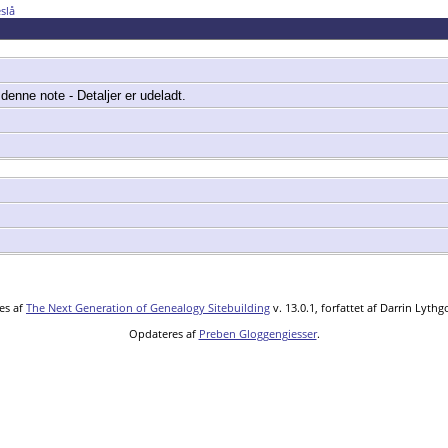
slå
 denne note - Detaljer er udeladt.
es af
The Next Generation of Genealogy Sitebuilding
v. 13.0.1, forfattet af Darrin Lyth
Opdateres af
Preben Gloggengiesser
.