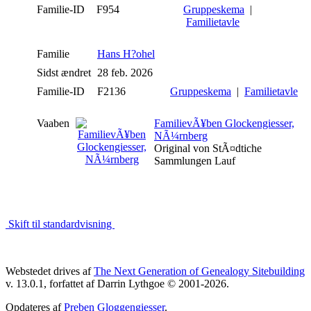
Familie-ID
F954
Gruppeskema
|
Familietavle
Familie
Hans H?ohel
Sidst ændret
28 feb. 2026
Familie-ID
F2136
Gruppeskema
|
Familietavle
Vaaben
FamilievÃ¥ben Glockengiesser,
NÃ¼rnberg
Original von StÃ¤dtiche
Sammlungen Lauf
Skift til standardvisning
Webstedet drives af
The Next Generation of Genealogy Sitebuilding
v. 13.0.1, forfattet af Darrin Lythgoe © 2001-2026.
Opdateres af
Preben Gloggengiesser
.