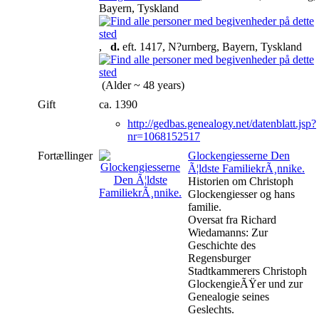
Bayern, Tyskland
,
d.
eft. 1417, N?urnberg, Bayern, Tyskland
(Alder ~ 48 years)
Gift
ca. 1390
http://gedbas.genealogy.net/datenblatt.jsp?
nr=1068152517
Fortællinger
Glockengiesserne Den
Ã¦ldste FamiliekrÃ¸nnike.
Historien om Christoph
Glockengiesser og hans
familie.
Oversat fra Richard
Wiedamanns: Zur
Geschichte des
Regensburger
Stadtkammerers Christoph
GlockengieÃŸer und zur
Genealogie seines
Geslechts.