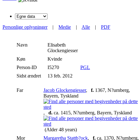
Personlige oplysninger
|
Medie
|
Alle
|
PDF
Navn
Elisabeth
Glockengiesser
Køn
Kvinde
Person-ID
I5270
PGL
Sidst ændret
13 feb. 2012
Far
Jacob Glockengiesser
,
f.
1367, N?urnberg,
Bayern, Tyskland
,
d.
ca. 1415, N?urnberg, Bayern, Tyskland
(Alder 48 years)
Mor
Margaretha Stattb?ock
,
f.
ca. 1370, N?urnberg,