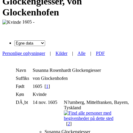
Glockengiesser, von
Glockenhofen
1605 -
Personlige oplysninger
|
Kilder
|
Alle
|
PDF
Navn
Susanna
Rosenhardt Glockengiesser
Suffiks
von Glockenhofen
Født
1605 [
1
]
Køn
Kvinde
DÃ¸bt
14 nov. 1605
N?urnberg, Mittelfranken, Bayern,
Tyskland
[
2
]
Susanna Glockengiesser