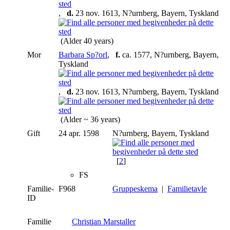
,
d.
23 nov. 1613, N?urnberg, Bayern, Tyskland
(Alder 40 years)
Mor
Barbara Sp?orl
,
f.
ca. 1577, N?urnberg, Bayern,
Tyskland
,
d.
23 nov. 1613, N?urnberg, Bayern, Tyskland
(Alder ~ 36 years)
Gift
24 apr. 1598
N?urnberg, Bayern, Tyskland
[
2
]
FS
Familie-
F968
Gruppeskema
|
Familietavle
ID
Familie
Christian Marstaller