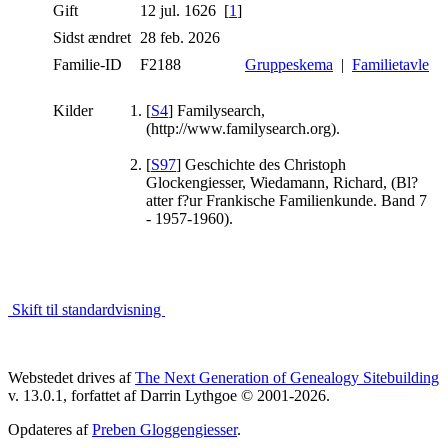
Gift
12 jul. 1626 [
1
]
Sidst ændret
28 feb. 2026
Familie-ID
F2188
Gruppeskema
|
Familietavle
Kilder
[
S4
] Familysearch,
(http://www.familysearch.org).
[
S97
] Geschichte des Christoph
Glockengiesser, Wiedamann, Richard, (Bl?
atter f?ur Frankische Familienkunde. Band 7
- 1957-1960).
Skift til standardvisning
Webstedet drives af
The Next Generation of Genealogy Sitebuilding
v. 13.0.1, forfattet af Darrin Lythgoe © 2001-2026.
Opdateres af
Preben Gloggengiesser
.