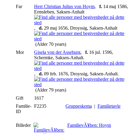
Far
Herr Christian Julius von Hoym
,
f.
14 maj 1586,
Ermsleben, Saksen-Anhalt
,
d.
29 maj 1656, Droyssig, Saksen-Anhalt
(Alder 70 years)
Mor
Gisela von der Asseburg
,
f.
16 jul. 1596,
Schermke, Saksen-Anhalt.
,
d.
09 feb. 1676, Droyssig, Saksen-Anhalt.
(Alder 79 years)
Gift
1617
Familie-
F2235
Gruppeskema
|
Familietavle
ID
Billeder
FamilievÃ¥ben: Hoym