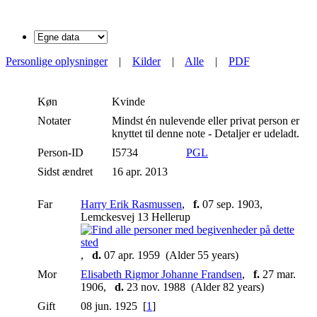
Personlige oplysninger
|
Kilder
|
Alle
|
PDF
Køn
Kvinde
Notater
Mindst én nulevende eller privat person er
knyttet til denne note - Detaljer er udeladt.
Person-ID
I5734
PGL
Sidst ændret
16 apr. 2013
Far
Harry Erik Rasmussen
,
f.
07 sep. 1903,
Lemckesvej 13 Hellerup
,
d.
07 apr. 1959 (Alder 55 years)
Mor
Elisabeth Rigmor Johanne Frandsen
,
f.
27 mar.
1906,
d.
23 nov. 1988 (Alder 82 years)
Gift
08 jun. 1925 [
1
]