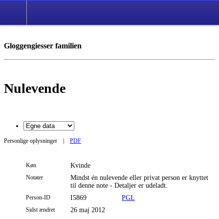
Gloggengiesser familien
Nulevende
Personlige oplysninger
|
PDF
Køn
Kvinde
Notater
Mindst én nulevende eller privat person er knyttet
til denne note - Detaljer er udeladt.
Person-ID
I5869
PGL
Sidst ændret
26 maj 2012