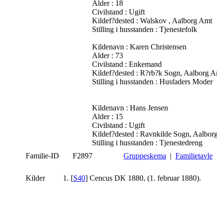
Alder : 18
Civilstand : Ugift
Kildef?dested : Walskov , Aalborg Amt
Stilling i husstanden : Tjenestefolk
Kildenavn : Karen Christensen
Alder : 73
Civilstand : Enkemand
Kildef?dested : R?rb?k Sogn, Aalborg 
Stilling i husstanden : Husfaders Moder
Kildenavn : Hans Jensen
Alder : 15
Civilstand : Ugift
Kildef?dested : Ravnkilde Sogn, Aalbor
Stilling i husstanden : Tjenestedreng
Familie-ID
F2897
Gruppeskema
|
Familietavle
Kilder
[
S40
] Cencus DK 1880, (1. februar 1880).