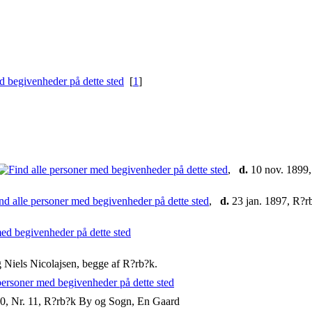
[
1
]
,
d.
10 nov. 1899
,
d.
23 jan. 1897, R?
g Niels Nicolajsen, begge af R?rb?k.
0, Nr. 11, R?rb?k By og Sogn, En Gaard