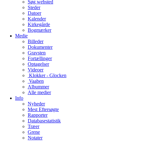
Søg websted
Steder
Datoer
Kalender
Kirkegårde
Bogmærker
Medie
Billeder
Dokumenter
Gravsten
Fortællinger
Optagelser
Videoer
Klokker - Glocken
Vaaben
Albummer
Alle medier
Info
Nyheder
Mest Eftersøgte
Rapporter
Databasestatistik
Træer
Grene
Notater