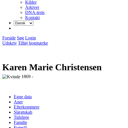
Kilder
Arkiver
DNA-tests
Kontakt
Forside
Søg
Login
Udskriv
Tilføj bogmærke
Karen Marie Christensen
1869 -
Egne data
Aner
Efterkommere
Slægtskab
Tidslinje
Familie
Foreslå