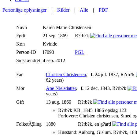
Personlige oplysninger
|
Kilder
|
Alle
|
PDF
Navn
Karen Marie
Christensen
Født
21 sep. 1869
R?rb?k
Køn
Kvinde
Person-ID
I7093
PGL
Sidst ændret
4 sep. 2012
Far
Christen Christensen
,
f.
24 jul. 1837, R?rb?k
62 years)
Mor
Ane Nielsdatter
,
f.
12 dec. 1843, R?rb?k
years)
Gift
13 aug. 1869
R?rb?k
R?rb?k KB. 1845-1886 opslag 123:
Forlovere: Christen christensen, Smed o
FolketÃ¦lling
1880
R?rb?k, en g?ard
Husstand: Aalborg, Gislum, R?rb?k, 188