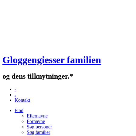
Gloggengiesser familien
og dens tilknytninger.*
-
-
Kontakt
Find
Efternavne
Fornavne
Søg personer
Søg familier