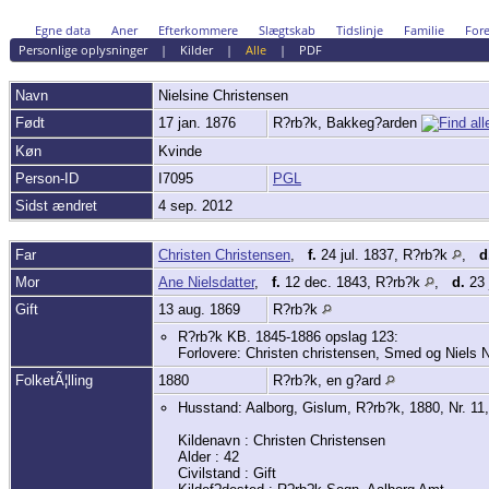
Egne data
Aner
Efterkommere
Slægtskab
Tidslinje
Familie
Fore
Personlige oplysninger
|
Kilder
|
Alle
|
PDF
Navn
Nielsine
Christensen
Født
17 jan. 1876
R?rb?k, Bakkeg?arden
Køn
Kvinde
Person-ID
I7095
PGL
Sidst ændret
4 sep. 2012
Far
Christen Christensen
,
f.
24 jul. 1837, R?rb?k
,
d
Mor
Ane Nielsdatter
,
f.
12 dec. 1843, R?rb?k
,
d.
23 
Gift
13 aug. 1869
R?rb?k
R?rb?k KB. 1845-1886 opslag 123:
Forlovere: Christen christensen, Smed og Niels 
FolketÃ¦lling
1880
R?rb?k, en g?ard
Husstand: Aalborg, Gislum, R?rb?k, 1880, Nr. 1
Kildenavn : Christen Christensen
Alder : 42
Civilstand : Gift