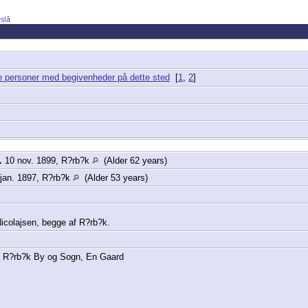
slå
[
1
,
2
]
.
10 nov. 1899, R?rb?k
(Alder 62 years)
jan. 1897, R?rb?k
(Alder 53 years)
Nicolajsen, begge af R?rb?k.
1, R?rb?k By og Sogn, En Gaard