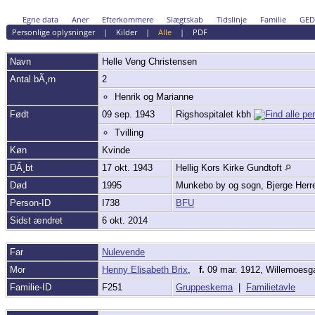
Egne data
Aner
Efterkommere
Slægtskab
Tidslinje
Familie
GE
Personlige oplysninger
|
Kilder
|
Alle
|
PDF
Navn
Helle Veng
Christensen
Antal bÃ¸rn
2
Henrik og Marianne
Født
09 sep. 1943
Rigshospitalet kbh
Tvilling
Køn
Kvinde
DÃ¸bt
17 okt. 1943
Hellig Kors Kirke Gundtoft
Død
1995
Munkebo by og sogn, Bjerge Her
Person-ID
I738
BFU
Sidst ændret
6 okt. 2014
Far
Nulevende
Mor
Henny Elisabeth Brix
,
f.
09 mar. 1912, Willemoes
Familie-ID
F251
Gruppeskema
|
Familietavle