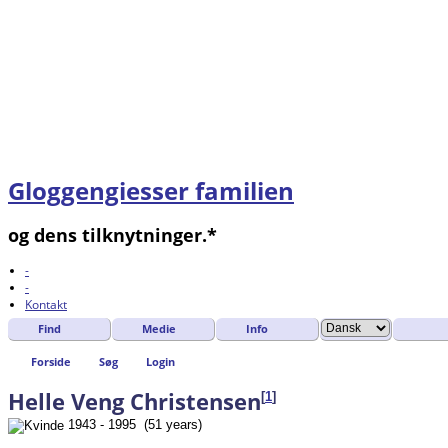
Gloggengiesser familien
og dens tilknytninger.*
-
-
Kontakt
Find
Medie
Info
Forside
Søg
Login
Helle Veng Christensen
[
1
]
1943 - 1995 (51 years)