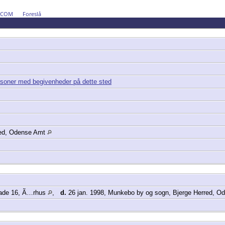
DCOM
Foreslå
red, Odense Amt
gade 16, Ã…rhus
,
d.
26 jan. 1998, Munkebo by og sogn, Bjerge Herred, 