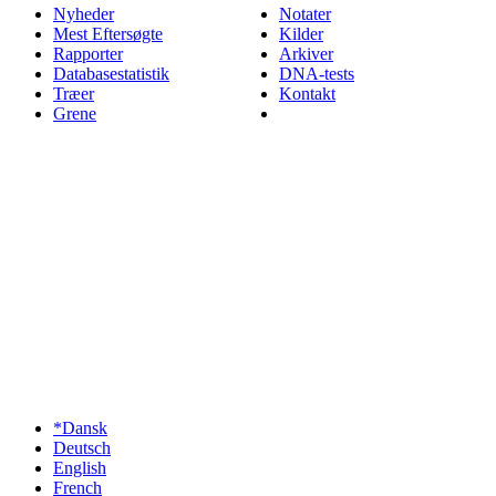
Nyheder
Notater
Mest Eftersøgte
Kilder
Rapporter
Arkiver
Databasestatistik
DNA-tests
Træer
Kontakt
Grene
*Dansk
Deutsch
English
French