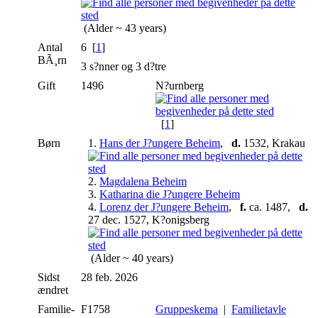
(Alder ~ 43 years)
Antal
6 [
1
]
BÃ¸rn
3 s?nner og 3 d?tre
Gift
1496
N?urnberg
[
1
]
Børn
1.
Hans der J?ungere Beheim
,
d.
1532, Krakau
2.
Magdalena Beheim
3.
Katharina die J?ungere Beheim
4.
Lorenz der J?ungere Beheim
,
f.
ca. 1487,
d.
27 dec. 1527, K?onigsberg
(Alder ~ 40 years)
Sidst
28 feb. 2026
ændret
Familie-
F1758
Gruppeskema
|
Familietavle