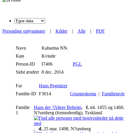
Personlige oplysninger
|
Kilder
|
Alle
|
PDF
Navn
Kaharina NN.
Køn
Kvinde
Person-ID
I7406
PGL
Sidst ændret
8 dec. 2014
Far
Hans Pegnitzer
Familie-ID
F3014
Gruppeskema
|
Familietavle
Familie
Hans der ?Altere Beheim
,
f.
ml. 1455 og 1460,
1
N?urnberg (formodentlig), Tyskland.
,
d.
25 mar. 1498, N?urnberg