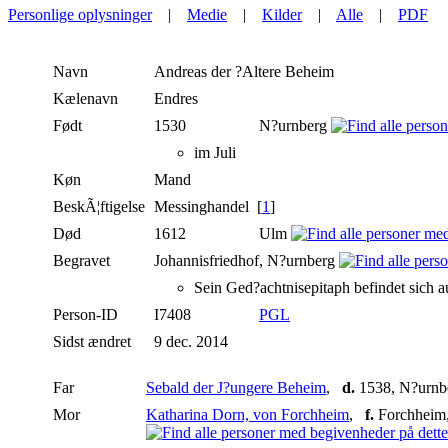
Personlige oplysninger
|
Medie
|
Kilder
|
Alle
|
PDF
Navn
Andreas der ?Altere
Beheim
Kælenavn
Endres
Født
1530
N?urnberg
im Juli
Køn
Mand
BeskÃ¦ftigelse
Messinghandel [
1
]
Død
1612
Ulm
Begravet
Johannisfriedhof, N?urnberg
Sein Ged?achtnisepitaph befindet sich 
Person-ID
I7408
PGL
Sidst ændret
9 dec. 2014
Far
Sebald der J?ungere Beheim
,
d.
1538, N?urnbe
Mor
Katharina Dorn, von Forchheim
,
f.
Forchheim