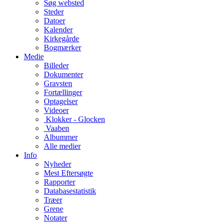
Søg websted
Steder
Datoer
Kalender
Kirkegårde
Bogmærker
Medie
Billeder
Dokumenter
Gravsten
Fortællinger
Optagelser
Videoer
Klokker - Glocken
Vaaben
Albummer
Alle medier
Info
Nyheder
Mest Eftersøgte
Rapporter
Databasestatistik
Træer
Grene
Notater