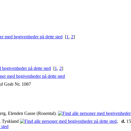
[
1
,
2
]
[
1
,
2
]
auf Grab Nr. 1087
rg, Elenden Gasse (Rosental).
, Tyskland
,
d.
15