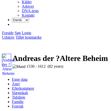
Kilder
Arkiver
DNA-tests
Kontakt
Forside
Søg
Login
Udskriv
Tilføj bogmærke
Andreas der ?Altere Beheim
1530 - 1612 (82 years)
Egne data
Aner
Efterkommere
Slægtskab
Tidslinje
Familie
Foreslå