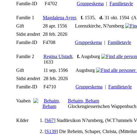
Familie-ID
F4702
Gruppeskema
|
Familietavle
Familie 1
Magdalena Ayrer
,
f.
1535,
d.
31 okt. 1594 (Al
Gift
28 apr. 1556
Lorenzkirche, N?urnberg
Sidst ændret
28 feb. 2026
Familie-ID
F4708
Gruppeskema
|
Familietavle
Familie 2
Regina Ulstadt
,
f.
Augsburg
1633
Gift
11 sep. 1596
Augsburg
Sidst ændret
28 feb. 2026
Familie-ID
F4710
Gruppeskema
|
Familietavle
Vaaben
Behaim, Beham
Glockengiesserischen Wappenbuch
Kilder
[
S67
] Stadtlexikon N?urnberg, (W.T?ummels V
[
S139
] Die Beheim, Schaper, Christa, (Mitteilu