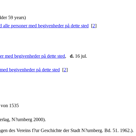
der 59 years)
[
2
]
,
d.
16 jul.
[
2
]
 von 1535
erlag, N?urnberg 2000).
ngen des Vereins f?ur Geschichte der Stadt N?urnberg. Bd. 51. 1962.).