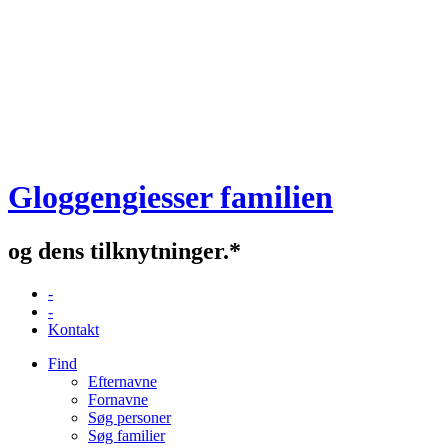
Gloggengiesser familien
og dens tilknytninger.*
-
-
Kontakt
Find
Efternavne
Fornavne
Søg personer
Søg familier