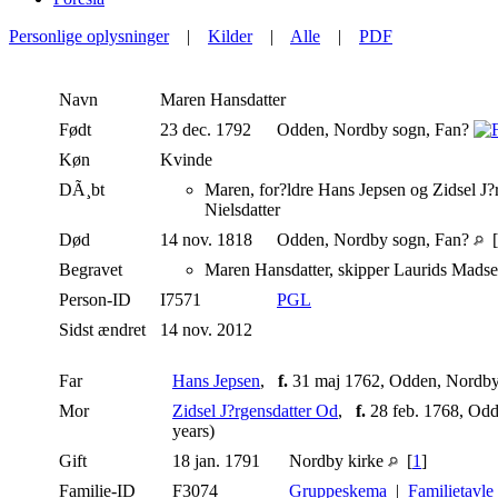
Personlige oplysninger
|
Kilder
|
Alle
|
PDF
Navn
Maren
Hansdatter
Født
23 dec. 1792
Odden, Nordby sogn, Fan?
Køn
Kvinde
DÃ¸bt
Maren, for?ldre Hans Jepsen og Zidsel J?
Nielsdatter
Død
14 nov. 1818
Odden, Nordby sogn, Fan?
[
Begravet
Maren Hansdatter, skipper Laurids Madsen
Person-ID
I7571
PGL
Sidst ændret
14 nov. 2012
Far
Hans Jepsen
,
f.
31 maj 1762, Odden, Nordby
Mor
Zidsel J?rgensdatter Od
,
f.
28 feb. 1768, Od
years)
Gift
18 jan. 1791
Nordby kirke
[
1
]
Familie-ID
F3074
Gruppeskema
|
Familietavle