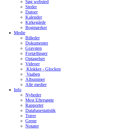
Søg websted
Steder
Datoer
Kalender
Kirkegårde
Bogmærker
Medie
Billeder
Dokumenter
Gravsten
Fortællinger
Optagelser
Videoer
Klokker - Glocken
Vaaben
Albummer
Alle medier
Info
Nyheder
Mest Eftersøgte
Rapporter
Databasestatistik
Træer
Grene
Notater