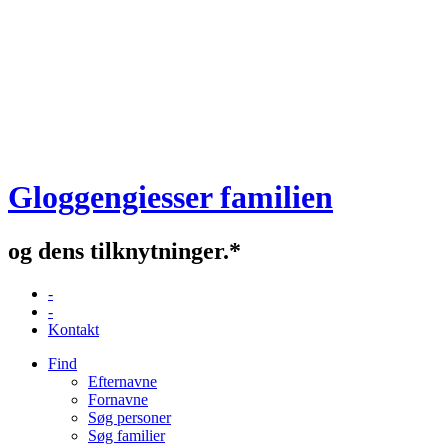
Gloggengiesser familien
og dens tilknytninger.*
-
-
Kontakt
Find
Efternavne
Fornavne
Søg personer
Søg familier