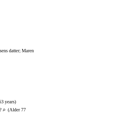
sens datter; Maren
63 years)
n?
(Alder 77