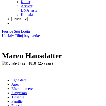
Kilder
Arkiver
DNA-tests
Kontakt
Forside
Søg
Login
Udskriv
Tilføj bogmærke
Maren Hansdatter
1792 - 1818 (25 years)
Egne data
Aner
Efterkommere
Slægtskab
Tidslinje
Familie
Foreslå