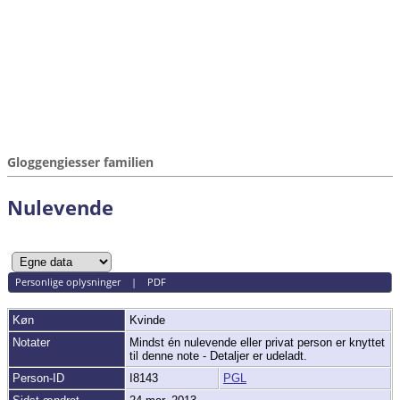
Gloggengiesser familien
Nulevende
Personlige oplysninger
|
PDF
Køn
Kvinde
Notater
Mindst én nulevende eller privat person er knyttet
til denne note - Detaljer er udeladt.
Person-ID
I8143
PGL