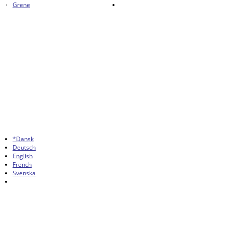
Grene
*Dansk
Deutsch
English
French
Svenska