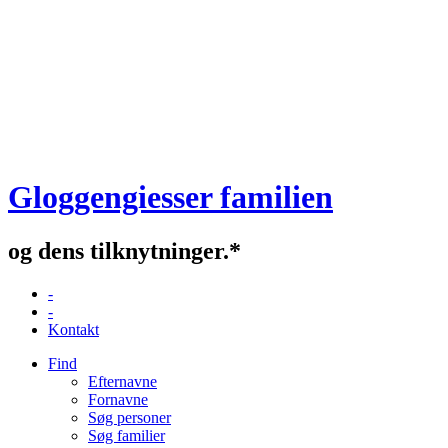
Gloggengiesser familien
og dens tilknytninger.*
-
-
Kontakt
Find
Efternavne
Fornavne
Søg personer
Søg familier