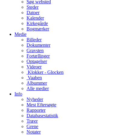
Søg websted
Steder
Datoer
Kalender
Kirkegårde
Bogmærker
Medie
Billeder
Dokumenter
Gravsten
Fortællinger
Optagelser
Videoer
Klokker - Glocken
Vaaben
Albummer
Alle medier
Info
Nyheder
Mest Eftersøgte
Rapporter
Databasestatistik
Træer
Grene
Notater