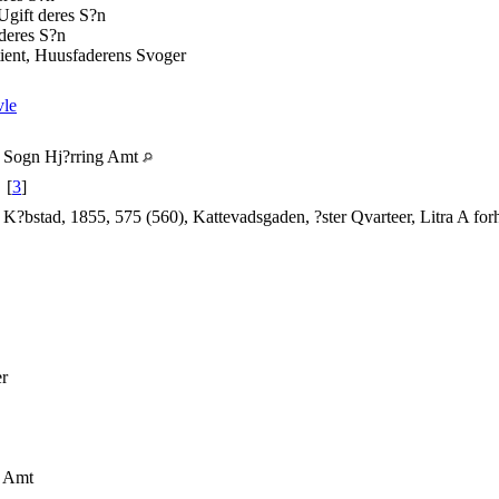
Ugift deres S?n
deres S?n
tient, Huusfaderens Svoger
vle
v Sogn Hj?rring Amt
[
3
]
?bstad, 1855, 575 (560), Kattevadsgaden, ?ster Qvarteer, Litra A forh
er
g Amt