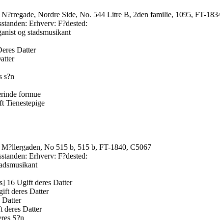
 N?rregade, Nordre Side, No. 544 Litre B, 2den familie, 1095, FT-18
usstanden: Erhverv: F?dested:
anist og stadsmusikant
Deres Datter
atter
s s?n
erinde formue
ft Tienestepige
 M?llergaden, No 515 b, 515 b, FT-1840, C5067
usstanden: Erhverv: F?dested:
tadsmusikant
] 16 Ugift deres Datter
ift deres Datter
 Datter
t deres Datter
eres S?n