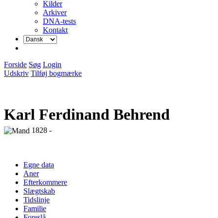
Kilder
Arkiver
DNA-tests
Kontakt
Forside
Søg
Login
Udskriv
Tilføj bogmærke
Karl Ferdinand Behrend
1828 -
Egne data
Aner
Efterkommere
Slægtskab
Tidslinje
Familie
Foreslå