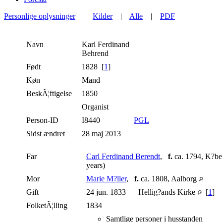
Personlige oplysninger
|
Kilder
|
Alle
|
PDF
Navn
Karl Ferdinand
Behrend
Født
1828 [
1
]
Køn
Mand
BeskÃ¦ftigelse
1850
Organist
Person-ID
I8440
PGL
Sidst ændret
28 maj 2013
Far
Carl Ferdinand Berendt
,
f.
ca. 1794, K?b
years)
Mor
Marie M?ller
,
f.
ca. 1808, Aalborg
Gift
24 jun. 1833
Hellig?ands Kirke
[
1
]
FolketÃ¦lling
1834
Samtlige personer i husstanden