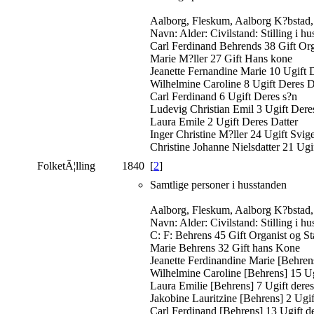
Aalborg, Fleskum, Aalborg K?bstad,
Navn: Alder: Civilstand: Stilling i h
Carl Ferdinand Behrends 38 Gift Org
Marie M?ller 27 Gift Hans kone
Jeanette Fernandine Marie 10 Ugift 
Wilhelmine Caroline 8 Ugift Deres D
Carl Ferdinand 6 Ugift Deres s?n
Ludevig Christian Emil 3 Ugift Dere
Laura Emile 2 Ugift Deres Datter
Inger Christine M?ller 24 Ugift Svig
Christine Johanne Nielsdatter 21 Ugi
FolketÃ¦lling
1840 [
2
]
Samtlige personer i husstanden
Aalborg, Fleskum, Aalborg K?bstad,
Navn: Alder: Civilstand: Stilling i h
C: F: Behrens 45 Gift Organist og S
Marie Behrens 32 Gift hans Kone
Jeanette Ferdinandine Marie [Behrens
Wilhelmine Caroline [Behrens] 15 Ug
Laura Emilie [Behrens] 7 Ugift deres
Jakobine Lauritzine [Behrens] 2 Ugif
Carl Ferdinand [Behrens] 13 Ugift d