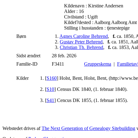
Kildenavn : Kirstine Andersen
Alder : 16
Civilstand : Ugift
Kildef?dested : Aalborg Aalborg Amt
Stilling i husstanden : tjenestepige
Børn
1.
Agnes Caroline Behrend
,
f.
ca. 1850, 
2.
Gustav Peter Behrend
,
f.
ca. 1851, Aa
3.
Christian Th. Behrend
,
f.
ca. 1853, Aa
Sidst ændret
28 feb. 2026
Familie-ID
F3411
Gruppeskema
|
Familietav
Kilder
[
S160
] Holst, Bent, Holst, Bent, (http://www.be
[
S10
] Census DK 1840, (1. februar 1840).
[
S41
] Cencus DK 1855, (1. februar 1855).
Webstedet drives af
The Next Generation of Genealogy Sitebuilding
v