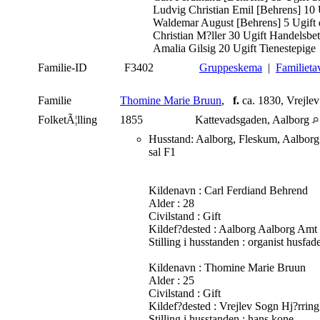
Ludvig Christian Emil [Behrens] 10 
Waldemar August [Behrens] 5 Ugift 
Christian M?ller 30 Ugift Handelsbe
Amalia Gilsig 20 Ugift Tienestepige
Familie-ID
F3402
Gruppeskema
|
Familieta
Familie
Thomine Marie Bruun
,
f.
ca. 1830, Vrejle
FolketÃ¦lling
1855
Kattevadsgaden, Aalborg
Husstand: Aalborg, Fleskum, Aalborg K
sal F1
Kildenavn : Carl Ferdiand Behrend
Alder : 28
Civilstand : Gift
Kildef?dested : Aalborg Aalborg Amt
Stilling i husstanden : organist husfad
Kildenavn : Thomine Marie Bruun
Alder : 25
Civilstand : Gift
Kildef?dested : Vrejlev Sogn Hj?rrin
Stilling i husstanden : hans kone