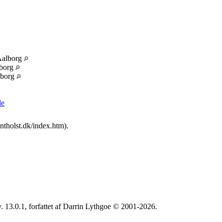
Aalborg
lborg
lborg
le
ntholst.dk/index.htm).
. 13.0.1, forfattet af Darrin Lythgoe © 2001-2026.