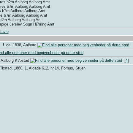
res b?rn Aalborg Aalborg Amt
eres b?rn Aalborg Aalborg Amt
s b?rn Aalborg Aalborg Amt
es b?rn Aalborg Aalborg Amt
b?rn Aalborg Aalborg Amt
epige Jerslev Sogn Hj?rring Amt
tavle
,
f.
ca. 1838, Aalborg
t. Aalborg K?bstad
[
4
]
bstad, 1880, 1, Algade 612, nr.14, Forhus, Stuen