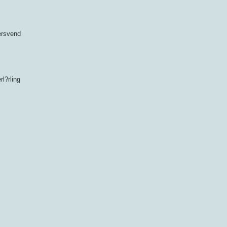
ersvend
rl?rling