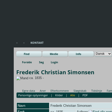
-
-
KONTAKT
Find
Medie
Info
Forside
Søg
Login
Frederik Christian Simonsen
ca. 1835 -
Egne data
Aner
Efterkommere
Slægtskab
Tidslinje
Fami
Personlige oplysninger
|
Kilder
|
Alle
|
PDF
Navn
Frederik Christian
Simonsen
Født
ca. 1835
Aalborg