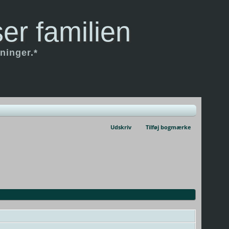
er familien
ninger.*
Udskriv
Tilføj bogmærke