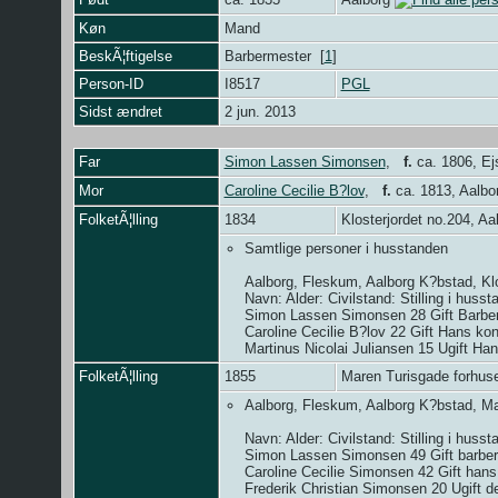
Køn
Mand
BeskÃ¦ftigelse
Barbermester [
1
]
Person-ID
I8517
PGL
Sidst ændret
2 jun. 2013
Far
Simon Lassen Simonsen
,
f.
ca. 1806, Ej
Mor
Caroline Cecilie B?lov
,
f.
ca. 1813, Aalbo
FolketÃ¦lling
1834
Klosterjordet no.204, A
Samtlige personer i husstanden
Aalborg, Fleskum, Aalborg K?bstad, Klos
Navn: Alder: Civilstand: Stilling i husst
Simon Lassen Simonsen 28 Gift Barbe
Caroline Cecilie B?lov 22 Gift Hans ko
Martinus Nicolai Juliansen 15 Ugift Han
FolketÃ¦lling
1855
Maren Turisgade forhuse
Aalborg, Fleskum, Aalborg K?bstad, Ma
Navn: Alder: Civilstand: Stilling i huss
Simon Lassen Simonsen 49 Gift barber
Caroline Cecilie Simonsen 42 Gift han
Frederik Christian Simonsen 20 Ugift d