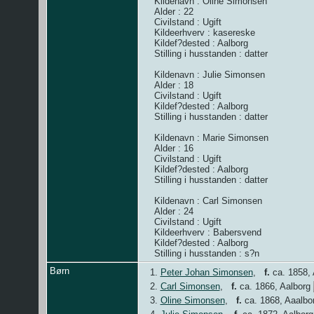
Kildenavn : Oline Simonsen
Alder : 22
Civilstand : Ugift
Kildeerhverv : kasereske
Kildef?dested : Aalborg
Stilling i husstanden : datter
Kildenavn : Julie Simonsen
Alder : 18
Civilstand : Ugift
Kildef?dested : Aalborg
Stilling i husstanden : datter
Kildenavn : Marie Simonsen
Alder : 16
Civilstand : Ugift
Kildef?dested : Aalborg
Stilling i husstanden : datter
Kildenavn : Carl Simonsen
Alder : 24
Civilstand : Ugift
Kildeerhverv : Babersvend
Kildef?dested : Aalborg
Stilling i husstanden : s?n
Børn
1.
Peter Johan Simonsen
,
f.
ca. 1858, 
2.
Carl Simonsen
,
f.
ca. 1866, Aalborg
3.
Oline Simonsen
,
f.
ca. 1868, Aaalbo