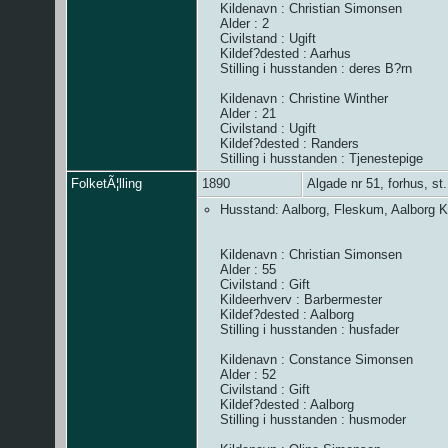
Kildenavn : Christian Simonsen
Alder : 2
Civilstand : Ugift
Kildef?dested : Aarhus
Stilling i husstanden : deres B?rn
Kildenavn : Christine Winther
Alder : 21
Civilstand : Ugift
Kildef?dested : Randers
Stilling i husstanden : Tjenestepige
FolketÃ¦lling
1890
Algade nr 51, forhus, s
Husstand: Aalborg, Fleskum, Aalborg K?
Kildenavn : Christian Simonsen
Alder : 55
Civilstand : Gift
Kildeerhverv : Barbermester
Kildef?dested : Aalborg
Stilling i husstanden : husfader
Kildenavn : Constance Simonsen
Alder : 52
Civilstand : Gift
Kildef?dested : Aalborg
Stilling i husstanden : husmoder