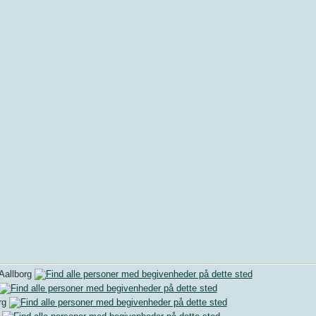
Aallborg
rg