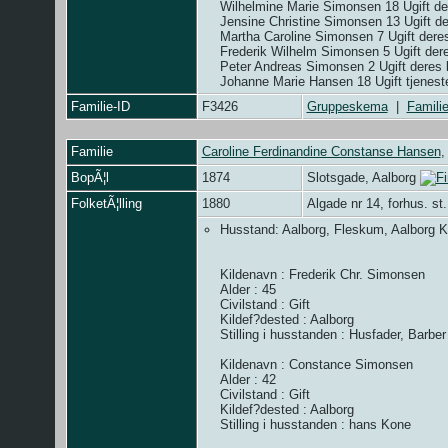
Wilhelmine Marie Simonsen 18 Ugift de
Jensine Christine Simonsen 13 Ugift d
Martha Caroline Simonsen 7 Ugift dere
Frederik Wilhelm Simonsen 5 Ugift der
Peter Andreas Simonsen 2 Ugift deres 
Johanne Marie Hansen 18 Ugift tjenest
Familie-ID
F3426
Gruppeskema
|
Familie
Familie
Caroline Ferdinandine Constanse Hansen
BopÃ¦l
1874
Slotsgade, Aalborg
FolketÃ¦lling
1880
Algade nr 14, forhus. s
Husstand: Aalborg, Fleskum, Aalborg K?
Kildenavn : Frederik Chr. Simonsen
Alder : 45
Civilstand : Gift
Kildef?dested : Aalborg
Stilling i husstanden : Husfader, Barber
Kildenavn : Constance Simonsen
Alder : 42
Civilstand : Gift
Kildef?dested : Aalborg
Stilling i husstanden : hans Kone