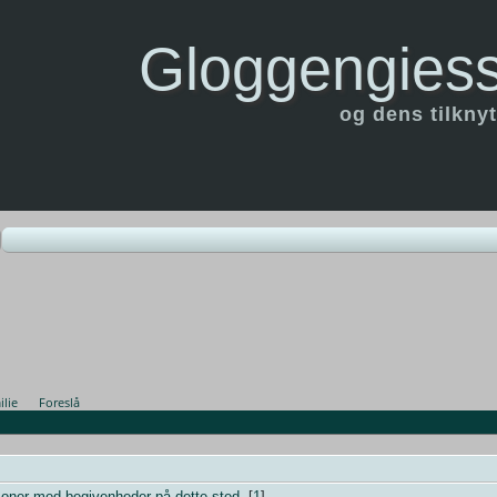
Gloggengiess
og dens tilknyt
lie
Foreslå
[
1
]