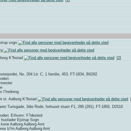
strup sogn
rg
alborg K?bstad
[
2
]
terjordet, No. 204 Ltr. C, 1 familie, 453, FT-1834, B6292
anden:
rmester
ne
s l?redreng
t st. Aalborg K?bstad
ren Turisgade, 3die Rode, forhuset stuen F1, 295 (291), FT-1855, D2510
tanden: Erhverv: F?dested:
 husfader Ejstrup Sogn
s kone Aalborg Aalborg Amt
eres b?rn Aalborg Aalborg Amt