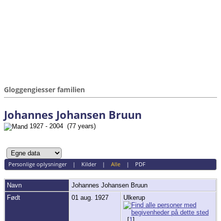
Gloggengiesser familien
Johannes Johansen Bruun
1927 - 2004 (77 years)
Personlige oplysninger
|
Kilder
|
Alle
|
PDF
Navn
Johannes Johansen
Bruun
Født
01 aug. 1927
Ulkerup
[
1
]