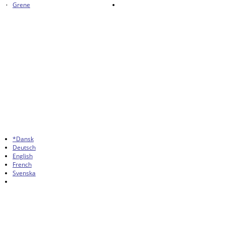
Grene
*Dansk
Deutsch
English
French
Svenska