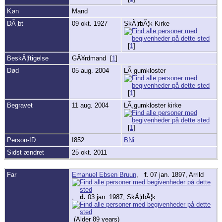
Køn
Mand
DÃ¸bt
09 okt. 1927
SkÃ¦rbÃ¦k Kirke
[
1
]
BeskÃ¦ftigelse
GÃ¥rdmand [
1
]
Død
05 aug. 2004
LÃ¸gumkloster
[
1
]
Begravet
11 aug. 2004
LÃ¸gumkloster kirke
[
1
]
Person-ID
I852
BNi
Sidst ændret
25 okt. 2011
Far
Emanuel Ebsen Bruun
,
f.
07 jan. 1897, Arrild
,
d.
03 jan. 1987, SkÃ¦rbÃ¦k
(Alder 89 years)