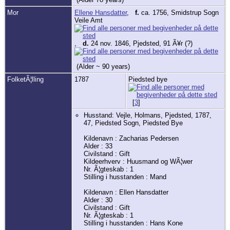
Mor
Ellene Hansdatter
,
f.
ca. 1756, Smidstrup Sogn
Veile Amt
,
d.
24 nov. 1846, Pjedsted, 91 Ã¥r (?)
(Alder ~ 90 years)
FolketÃ¦lling
1787
Piedsted bye
[
3
]
Husstand: Vejle, Holmans, Pjedsted, 1787,
47, Piedsted Sogn, Piedsted Bye
Kildenavn : Zacharias Pedersen
Alder : 33
Civilstand : Gift
Kildeerhverv : Huusmand og WÃ¦wer
Nr. Ã¦gteskab : 1
Stilling i husstanden : Mand
Kildenavn : Ellen Hansdatter
Alder : 30
Civilstand : Gift
Nr. Ã¦gteskab : 1
Stilling i husstanden : Hans Kone