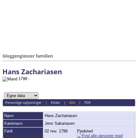
Gloggengiesser familien
Hans Zachariasen
1799 -
Personlige oplysninger
|
Kilder
|
Alle
|
PDF
Navn
Hans
Zachariasen
Kælenavn
Jens Sakariasen
Født
02 nov. 1799
Pjedsted