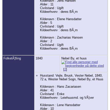
Kildenavn : Jens Hansen
Alder : 11
Civilstand : Ugift
Kildeerhverv : deres BÃ¸rn
Kildenavn : Elene Hansdatter
Alder : 5
Civilstand : Ugift
Kildeerhverv : deres BÃ¸rn
Kildenavn : Zacharias Hansen
Alder : 2
Civilstand : Ugift
Kildeerhverv : deres BÃ¸rn
FolketÃ¦lling
1840
Nebel By, et huus
[
2
]
Husstand: Vejle, Brusk, Vester Nebel, 1840,
72 a, Wester Nebel Sogn, Nebel By, et Huus
Kildenavn : Hans Zacariasen
Alder : 41
Civilstand : Enke
Kildeerhverv : Leiehuusmd. og VÃ¦ver
Kildenavn : Lene Hansdatter
Alder : 10