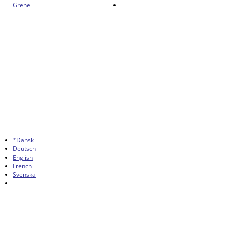
Grene
*Dansk
Deutsch
English
French
Svenska