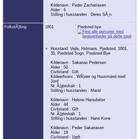
Kildenavn : Peder Zachariasen
Alder : 6
Stilling i husstanden : Deres SÃ¸n
FolketÃ¦lling
1801
Piedsted bye
Husstand: Vejle, Holmans, Pjedsted, 1801,
35, Piedsted Sogn, Piedsted Bye
Kildenavn : Sakarias Pedersen
Alder : 50
Civilstand : Gift
Kildeerhverv : WÃ¦wer og Huusmand med
Jord
Nr. Ã¦gteskab : 1
Stilling i husstanden : Mand
Kildenavn : Helene Hansdatter
Alder : 44
Civilstand : Gift
Nr. Ã¦gteskab : 1
Stilling i husstanden : Hans Kone
Kildenavn : Peder Sakariasen
Alder : 19
Civilstand : Ugift