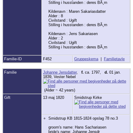
Stilling i husstanden : deres BÃ¸rn
Kildenavn : Maren Sakariasdatter
Alder : 8
Civilstand : Ugift
Stilling i husstanden : deres BÃ¸rn
Kildenavn : Jens Sakariasen
Alder : 2
Civilstand : Ugift
Stilling i husstanden : deres BÃ¸rn
Familie-ID
F452
Gruppeskema
|
Familietavle
Familie
Johanne Jensdatter
,
f.
ca. 1797,
d.
01 jan.
1839, Vester Nebel
(Alder ~ 42 years)
Gift
13 maj 1820
Smidstrup Kirke
Smidstrup KB 1815-1824 opslag 78 no.3
groom's name: Hans Sachariasen
bride's name: Johanne Jensdr