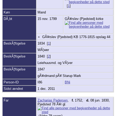
[
1
]
Køn
Mand
DÃ¸bt
15 nov. 1799
GÃ¥rslev (Pjedsted) kirke
GÃ¥rslev (Pjedsted) KB 1776-1815 opslag 44
BeskÃ¦ftigelse
1834 [
1
]
WÃ¦wer
BeskÃ¦ftigelse
1840 [
2
]
Leiehuusmd. og VÃ¦ver
BeskÃ¦ftigelse
1847
gÃ¥rdmand pÃ¥ Starup Mark
Person-ID
I86
BNi
Sidst ændret
1 dec. 2011
Far
Zacharias Pedersen
,
f.
1752,
d.
08 jun. 1830,
Pjedsted 78 Ã¥r gl.
(Alder 78 years)