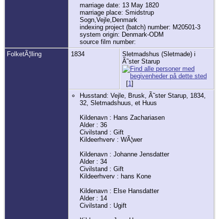
marriage date: 13 May 1820
marriage place: Smidstrup
Sogn,Vejle,Denmark
indexing project (batch) number: M20501-3
system origin: Denmark-ODM
source film number:
FolketÃ¦lling
1834
Sletmadshus (Sletmade) i
Ã˜ster Starup
[
1
]
Husstand: Vejle, Brusk, Ã˜ster Starup, 1834,
32, Sletmadshuus, et Huus
Kildenavn : Hans Zachariasen
Alder : 36
Civilstand : Gift
Kildeerhverv : WÃ¦wer
Kildenavn : Johanne Jensdatter
Alder : 34
Civilstand : Gift
Kildeerhverv : hans Kone
Kildenavn : Else Hansdatter
Alder : 14
Civilstand : Ugift