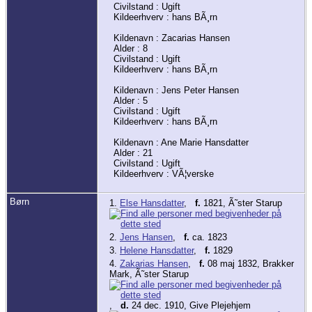
Civilstand : Ugift
Kildeerhverv : hans BÃ¸rn
Kildenavn : Zacarias Hansen
Alder : 8
Civilstand : Ugift
Kildeerhverv : hans BÃ¸rn
Kildenavn : Jens Peter Hansen
Alder : 5
Civilstand : Ugift
Kildeerhverv : hans BÃ¸rn
Kildenavn : Ane Marie Hansdatter
Alder : 21
Civilstand : Ugift
Kildeerhverv : VÃ¦verske
Børn
1.
Else Hansdatter
,
f.
1821, Ã˜ster Starup
2.
Jens Hansen
,
f.
ca. 1823
3.
Helene Hansdatter
,
f.
1829
4.
Zakarias Hansen
,
f.
08 maj 1832, Brakker
Mark, Ã˜ster Starup
,
d.
24 dec. 1910, Give Plejehjem