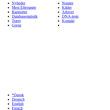
Nyheder
Notater
Mest Eftersøgte
Kilder
Rapporter
Arkiver
Databasestatistik
DNA-tests
Træer
Kontakt
Grene
*Dansk
Deutsch
English
French