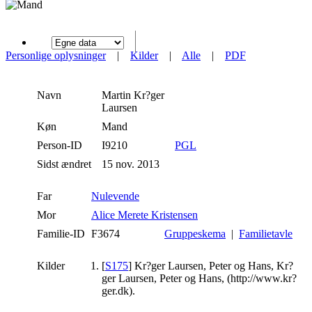
Personlige oplysninger
|
Kilder
|
Alle
|
PDF
Navn
Martin Kr?ger
Laursen
Køn
Mand
Person-ID
I9210
PGL
Sidst ændret
15 nov. 2013
Far
Nulevende
Mor
Alice Merete Kristensen
Familie-ID
F3674
Gruppeskema
|
Familietavle
Kilder
[
S175
] Kr?ger Laursen, Peter og Hans, Kr?
ger Laursen, Peter og Hans, (http://www.kr?
ger.dk).