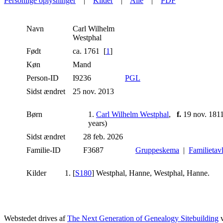
Personlige oplysninger
|
Kilder
|
Alle
|
PDF
Navn
Carl Wilhelm
Westphal
Født
ca. 1761 [
1
]
Køn
Mand
Person-ID
I9236
PGL
Sidst ændret
25 nov. 2013
Børn
1.
Carl Wilhelm Westphal
,
f.
19 nov. 181
years)
Sidst ændret
28 feb. 2026
Familie-ID
F3687
Gruppeskema
|
Familietav
Kilder
[
S180
] Westphal, Hanne, Westphal, Hanne.
Webstedet drives af
The Next Generation of Genealogy Sitebuilding
v