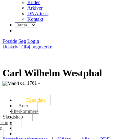
Kilder
Arkiver
DNA-tests
Kontakt
Forside
Søg
Login
Udskriv
Tilføj bogmærke
Carl Wilhelm Westphal
ca. 1761 -
Egne data
Aner
Efterkommere
Slægtskab
dslinje
e