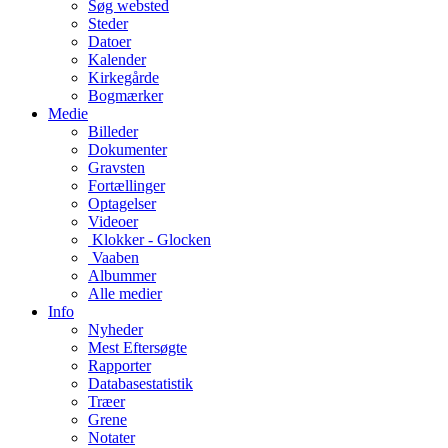
Søg websted
Steder
Datoer
Kalender
Kirkegårde
Bogmærker
Medie
Billeder
Dokumenter
Gravsten
Fortællinger
Optagelser
Videoer
Klokker - Glocken
Vaaben
Albummer
Alle medier
Info
Nyheder
Mest Eftersøgte
Rapporter
Databasestatistik
Træer
Grene
Notater