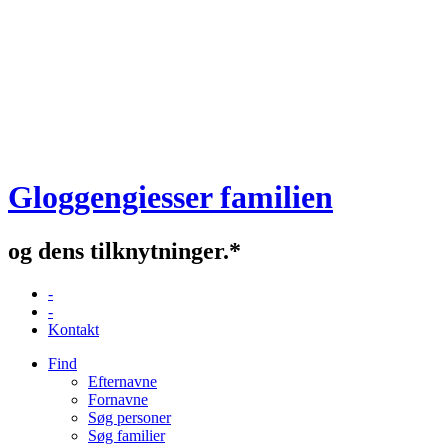
Gloggengiesser familien
og dens tilknytninger.*
-
-
Kontakt
Find
Efternavne
Fornavne
Søg personer
Søg familier