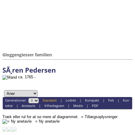
Gloggengiesser familien
SÃ¸ren Pedersen
ca. 1765 -
Generationer:
Standard
|
Lodret
|
Kompakt
|
Felt
|
Kun
tekst
|
Anetavle
|
Viftediagram
|
Medie
|
PDF
Træk eller rul for at se mere af diagrammet.
= Tillægsoplysninger
= Ny anetavle