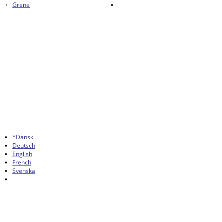
Grene
*Dansk
Deutsch
English
French
Svenska