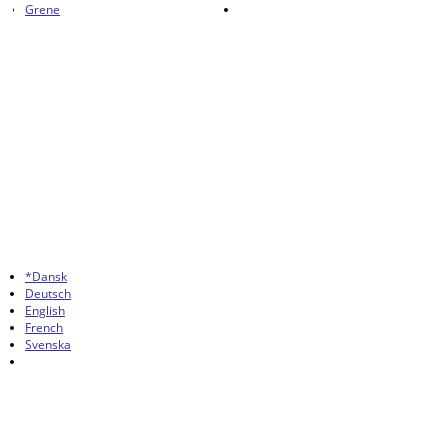
Grene
*Dansk
Deutsch
English
French
Svenska