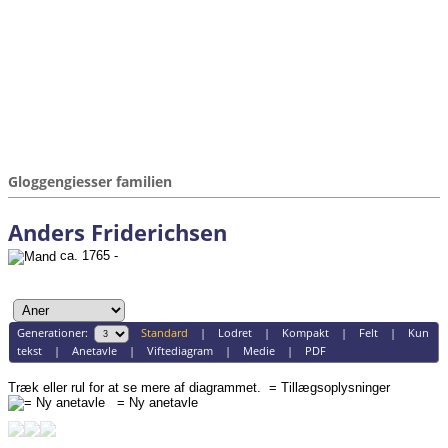
Gloggengiesser familien
Anders Friderichsen
ca. 1765 -
Generationer:
Standard
|
Lodret
|
Kompakt
|
Felt
|
Kun
tekst
|
Anetavle
|
Viftediagram
|
Medie
|
PDF
Træk eller rul for at se mere af diagrammet.
= Tillægsoplysninger
= Ny anetavle