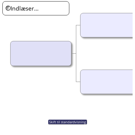
Indlæser...
Skift til standardvisning