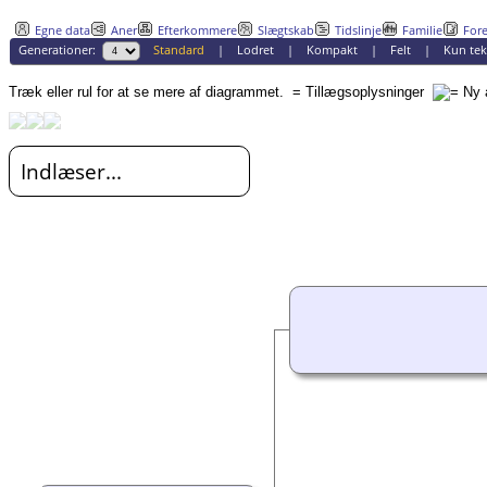
Egne data
Aner
Efterkommere
Slægtskab
Tidslinje
Familie
Fore
Generationer:
Standard
|
Lodret
|
Kompakt
|
Felt
|
Kun tek
Træk eller rul for at se mere af diagrammet.
= Tillægsoplysninger
Indlæser...