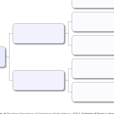
es af
The Next Generation of Genealogy Sitebuilding
v. 13.0.1, forfattet af Darrin Lyth