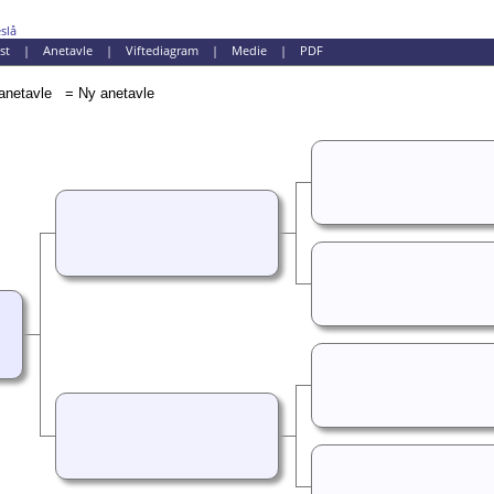
slå
st
|
Anetavle
|
Viftediagram
|
Medie
|
PDF
= Ny anetavle