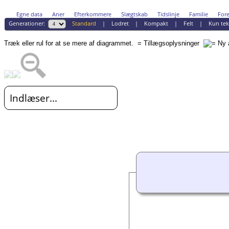
Egne data
Aner
Efterkommere
Slægtskab
Tidslinje
Familie
Fore
Generationer:
Standard
|
Lodret
|
Kompakt
|
Felt
|
Kun tek
Træk eller rul for at se mere af diagrammet.
= Tillægsoplysninger
Indlæser...