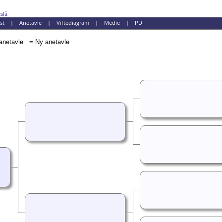
slå
st
|
Anetavle
|
Viftediagram
|
Medie
|
PDF
= Ny anetavle