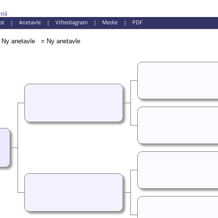
slå
st
|
Anetavle
|
Viftediagram
|
Medie
|
PDF
= Ny anetavle