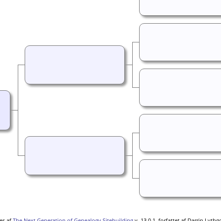
es af
The Next Generation of Genealogy Sitebuilding
v. 13.0.1, forfattet af Darrin Lyth