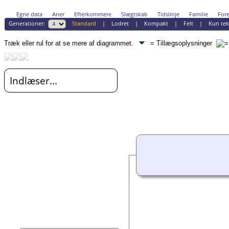
Egne data
Aner
Efterkommere
Slægtskab
Tidslinje
Familie
Fore
Generationer:
Standard
|
Lodret
|
Kompakt
|
Felt
|
Kun tek
Træk eller rul for at se mere af diagrammet.
= Tillægsoplysninger
Indlæser...