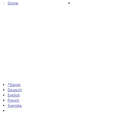
Grene
*Dansk
Deutsch
English
French
Svenska