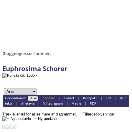
Gloggengiesser familien
Euphrosima Schorer
ca. 1535 -
Generationer:
Standard
|
Lodret
|
Kompakt
|
Felt
|
Kun
tekst
|
Anetavle
|
Viftediagram
|
Medie
|
PDF
Træk eller rul for at se mere af diagrammet.
= Tillægsoplysninger
= Ny anetavle