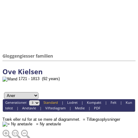
Gloggengiesser familien
Ove Kielsen
1721 - 1813 (92 years)
Generationer:
Standard
|
Lodret
|
Kompakt
|
Felt
|
Kun
tekst
|
Anetavle
|
Viftediagram
|
Medie
|
PDF
Træk eller rul for at se mere af diagrammet.
= Tillægsoplysninger
= Ny anetavle