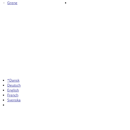
Grene
*Dansk
Deutsch
English
French
Svenska