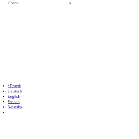
Grene
*Dansk
Deutsch
English
French
Svenska