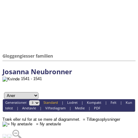
Gloggengiesser familien
Josanna Neubronner
1541 - 1541
Generationer:
Standard
|
Lodret
|
Kompakt
|
Felt
|
Kun
tekst
|
Anetavle
|
Viftediagram
|
Medie
|
PDF
Træk eller rul for at se mere af diagrammet.
= Tillægsoplysninger
= Ny anetavle