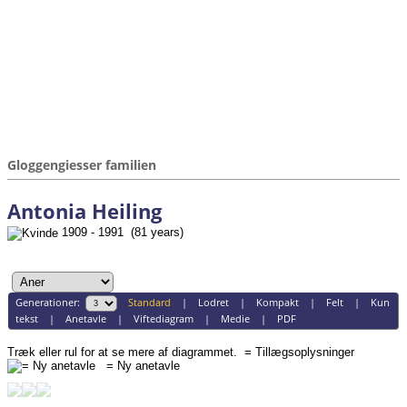
Gloggengiesser familien
Antonia Heiling
1909 - 1991 (81 years)
Generationer:
Standard
|
Lodret
|
Kompakt
|
Felt
|
Kun
tekst
|
Anetavle
|
Viftediagram
|
Medie
|
PDF
Træk eller rul for at se mere af diagrammet.
= Tillægsoplysninger
= Ny anetavle