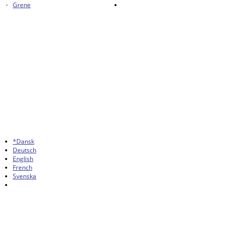
Grene
*Dansk
Deutsch
English
French
Svenska