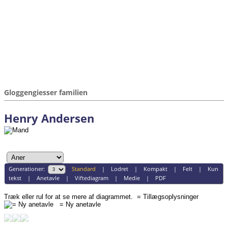
Gloggengiesser familien
Henry Andersen
Generationer:
Standard
|
Lodret
|
Kompakt
|
Felt
|
Kun
tekst
|
Anetavle
|
Viftediagram
|
Medie
|
PDF
Træk eller rul for at se mere af diagrammet.
= Tillægsoplysninger
= Ny anetavle