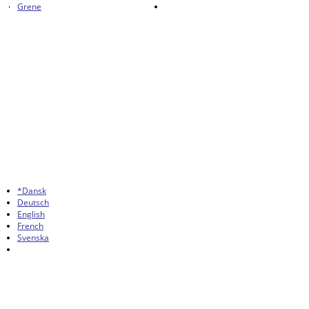
Grene
*Dansk
Deutsch
English
French
Svenska