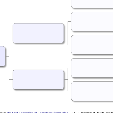
es af
The Next Generation of Genealogy Sitebuilding
v. 13.0.1, forfattet af Darrin Lyth