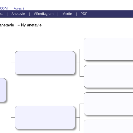
DCOM
Foreslå
st
|
Anetavle
|
Viftediagram
|
Medie
|
PDF
= Ny anetavle