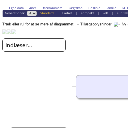
Egne data
Aner
Efterkommere
Slægtskab
Tidslinje
Familie
GE
Generationer:
Standard
|
Lodret
|
Kompakt
|
Felt
|
Kun tek
Træk eller rul for at se mere af diagrammet.
= Tillægsoplysninger
Indlæser...