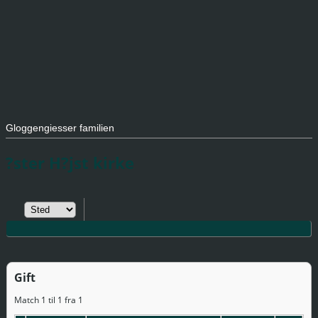
Gloggengiesser familien
?ster H?jst kirke
Gift
Match 1 til 1 fra 1