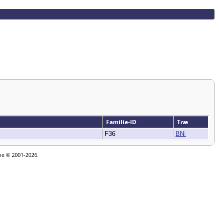
Familie-ID
Træ
F36
BNi
goe © 2001-2026.