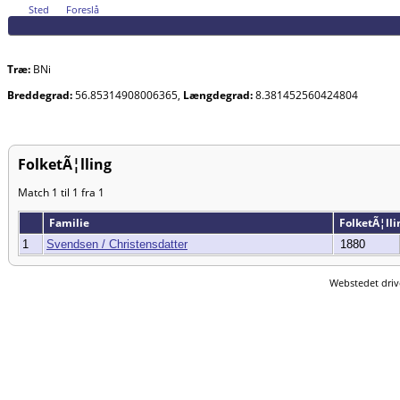
Sted
Foreslå
Træ:
BNi
Breddegrad:
56.85314908006365,
Længdegrad:
8.381452560424804
FolketÃ¦lling
Match 1 til 1 fra 1
Familie
FolketÃ¦ll
1
Svendsen / Christensdatter
1880
Webstedet driv