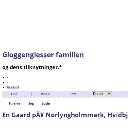
Gloggengiesser familien
og dens tilknytninger.*
-
-
Kontakt
Find
Medie
Info
Forside
Søg
Login
En Gaard pÃ¥ Norlyngholmmark, Hvidbje