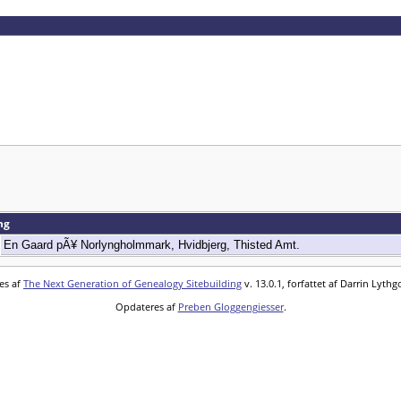
ing
En Gaard pÃ¥ Norlyngholmmark, Hvidbjerg, Thisted Amt.
es af
The Next Generation of Genealogy Sitebuilding
v. 13.0.1, forfattet af Darrin Lyth
Opdateres af
Preben Gloggengiesser
.