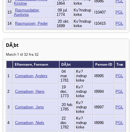
12
I8986
PGL
Kirstine
1864
kirke
Rasmusdatter,
09 jul.
Kv?rndrup
13
I10407
PGL
Apolonia
1774
kirke
20 okt.
Kv?rndrup
14
Rasmussen, Peder
I10415
PGL
1699
kirke
DÃ¸bt
Match 1 til 32 fra 32
Efternavn, Fornavn
DÃ¸bt
Person-ID
Træ
04
Kv?
1
Conradsen, Anders
mar.
rndrup
I8995
PGL
1781
kirke
19
Kv?
2
Conradsen, Hans
dec.
rndrup
I8994
PGL
1773
kirke
Kv?
20 feb.
3
Conradsen, Jens
rndrup
I8997
PGL
1785
kirke
22
Kv?
4
Conradsen, Niels
dec.
rndrup
I8996
PGL
1782
kirke