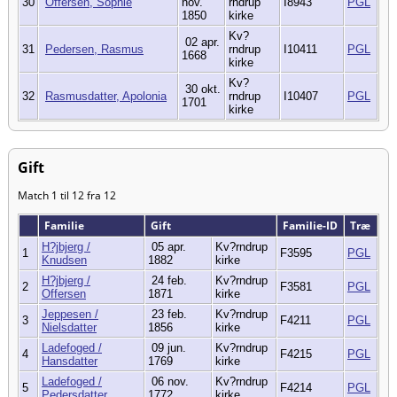
30
Offersen, Sophie
nov.
rndrup
I8943
PGL
1850
kirke
Kv?
02 apr.
31
Pedersen, Rasmus
rndrup
I10411
PGL
1668
kirke
Kv?
30 okt.
32
Rasmusdatter, Apolonia
rndrup
I10407
PGL
1701
kirke
Gift
Match 1 til 12 fra 12
Familie
Gift
Familie-ID
Træ
H?jbjerg /
05 apr.
Kv?rndrup
1
F3595
PGL
Knudsen
1882
kirke
H?jbjerg /
24 feb.
Kv?rndrup
2
F3581
PGL
Offersen
1871
kirke
Jeppesen /
23 feb.
Kv?rndrup
3
F4211
PGL
Nielsdatter
1856
kirke
Ladefoged /
09 jun.
Kv?rndrup
4
F4215
PGL
Hansdatter
1769
kirke
Ladefoged /
06 nov.
Kv?rndrup
5
F4214
PGL
Pedersdatter
1772
kirke