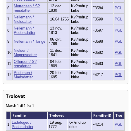
Mortensen / S?
12 dec.
Kv?rndrup
6
F3584
PGL
rensdatter
1830
kirke
Nellemann /
Kv?rndrup
7
16.04,1755
F3599
PGL
Nielsdatter
kirke
Nellemann /
13 nov.
Kv?rndrup
8
F3597
PGL
Pedersdatter
1813
kirke
06 okt.
Kv?rndrup
9
Nellemann / Tange
F3598
PGL
1769
kirke
Nielsen /
11 dec.
Kv?rndrup
10
F3582
PGL
Mogensdatter
1841
kirke
Offersen / S?
04 feb.
Kv?rndrup
11
F3583
PGL
rensdatter
1809
kirke
Pedersen /
20 feb.
Kv?rndrup
12
F4217
PGL
Madsdatter
1695
kirke
Trolovet
Match 1 til 1 fra 1
Familie
Trolovet
Familie-ID
Træ
Ladefoged /
19 aug.
Kv?rndrup
1
F4214
PGL
Pedersdatter
1772
kirke