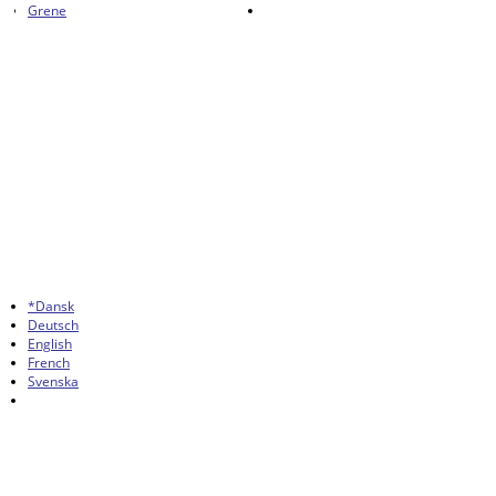
Grene
*Dansk
Deutsch
English
French
Svenska