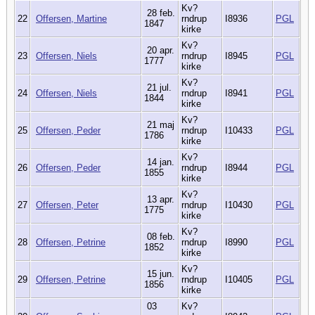
Kv?
28 feb.
22
Offersen, Martine
rndrup
I8936
PGL
1847
kirke
Kv?
20 apr.
23
Offersen, Niels
rndrup
I8945
PGL
1777
kirke
Kv?
21 jul.
24
Offersen, Niels
rndrup
I8941
PGL
1844
kirke
Kv?
21 maj
25
Offersen, Peder
rndrup
I10433
PGL
1786
kirke
Kv?
14 jan.
26
Offersen, Peder
rndrup
I8944
PGL
1855
kirke
Kv?
13 apr.
27
Offersen, Peter
rndrup
I10430
PGL
1775
kirke
Kv?
08 feb.
28
Offersen, Petrine
rndrup
I8990
PGL
1852
kirke
Kv?
15 jun.
29
Offersen, Petrine
rndrup
I10405
PGL
1856
kirke
03
Kv?