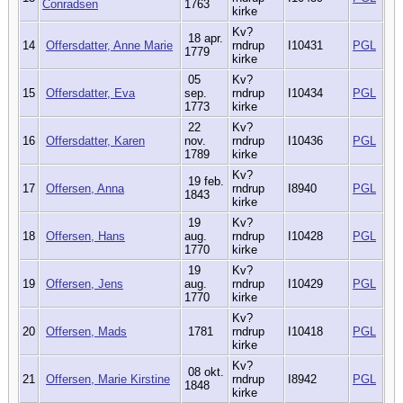
Conradsen
1763
kirke
Kv?
18 apr.
14
Offersdatter, Anne Marie
rndrup
I10431
PGL
1779
kirke
05
Kv?
15
Offersdatter, Eva
sep.
rndrup
I10434
PGL
1773
kirke
22
Kv?
16
Offersdatter, Karen
nov.
rndrup
I10436
PGL
1789
kirke
Kv?
19 feb.
17
Offersen, Anna
rndrup
I8940
PGL
1843
kirke
19
Kv?
18
Offersen, Hans
aug.
rndrup
I10428
PGL
1770
kirke
19
Kv?
19
Offersen, Jens
aug.
rndrup
I10429
PGL
1770
kirke
Kv?
20
Offersen, Mads
1781
rndrup
I10418
PGL
kirke
Kv?
08 okt.
21
Offersen, Marie Kirstine
rndrup
I8942
PGL
1848
kirke