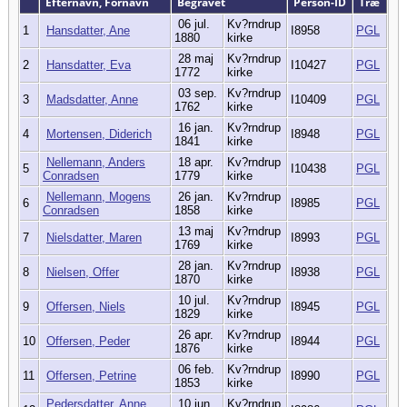
Efternavn, Fornavn
Begravet
Person-ID
Træ
06 jul.
Kv?rndrup
1
Hansdatter, Ane
I8958
PGL
1880
kirke
28 maj
Kv?rndrup
2
Hansdatter, Eva
I10427
PGL
1772
kirke
03 sep.
Kv?rndrup
3
Madsdatter, Anne
I10409
PGL
1762
kirke
16 jan.
Kv?rndrup
4
Mortensen, Diderich
I8948
PGL
1841
kirke
Nellemann, Anders
18 apr.
Kv?rndrup
5
I10438
PGL
Conradsen
1779
kirke
Nellemann, Mogens
26 jan.
Kv?rndrup
6
I8985
PGL
Conradsen
1858
kirke
13 maj
Kv?rndrup
7
Nielsdatter, Maren
I8993
PGL
1769
kirke
28 jan.
Kv?rndrup
8
Nielsen, Offer
I8938
PGL
1870
kirke
10 jul.
Kv?rndrup
9
Offersen, Niels
I8945
PGL
1829
kirke
26 apr.
Kv?rndrup
10
Offersen, Peder
I8944
PGL
1876
kirke
06 feb.
Kv?rndrup
11
Offersen, Petrine
I8990
PGL
1853
kirke
Pedersdatter, Anne
10 jun.
Kv?rndrup