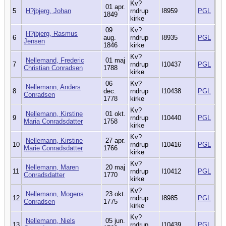
Kv?
01 apr.
5
H?jbjerg, Johan
rndrup
I8959
PGL
1849
kirke
09
Kv?
H?jbjerg, Rasmus
6
aug.
rndrup
I8935
PGL
Jensen
1846
kirke
Kv?
Nellemand, Frederic
01 maj
7
rndrup
I10437
PGL
Christian Conradsen
1788
kirke
06
Kv?
Nellemann, Anders
8
dec.
rndrup
I10438
PGL
Conradsen
1778
kirke
Kv?
Nellemann, Kirstine
01 okt.
9
rndrup
I10440
PGL
Maria Conradsdatter
1758
kirke
Kv?
Nellemann, Kirstine
27 apr.
10
rndrup
I10416
PGL
Marie Conradsdatter
1766
kirke
Kv?
Nellemann, Maren
20 maj
11
rndrup
I10412
PGL
Conradsdatter
1770
kirke
Kv?
Nellemann, Mogens
23 okt.
12
rndrup
I8985
PGL
Conradsen
1775
kirke
Kv?
Nellemann, Niels
05 jun.
13
rndrup
I10439
PGL