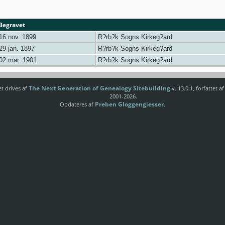
Begravet
6 nov. 1899
R?rb?k Sogns Kirkeg?ard
9 jan. 1897
R?rb?k Sogns Kirkeg?ard
02 mar. 1901
R?rb?k Sogns Kirkeg?ard
The Next Generation of Genealogy Sitebuilding
t drives af
v. 13.0.1, forfattet 
2001-2026.
Preben Gloggengiesser
Opdateres af
.