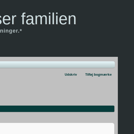
er familien
ninger.*
Udskriv
Tilføj bogmærke