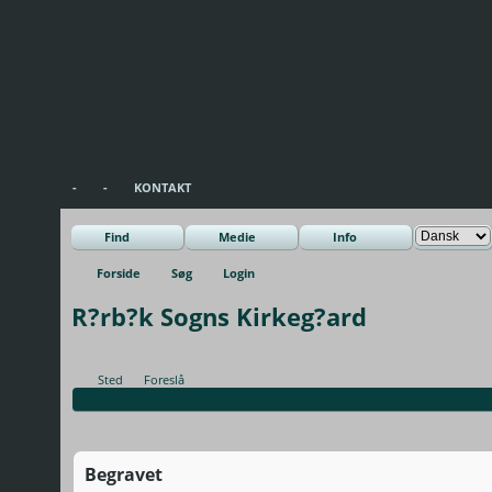
-
-
KONTAKT
Find
Medie
Info
Forside
Søg
Login
R?rb?k Sogns Kirkeg?ard
Sted
Foreslå
Begravet