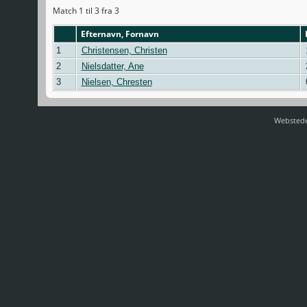
Match 1 til 3 fra 3
Efternavn, Fornavn
1
Christensen, Christen
1
2
Nielsdatter, Ane
2
3
Nielsen, Chresten
Webstede