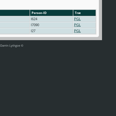
Person-ID
Træ
I624
PGL
I7090
PGL
I27
PGL
af Darrin Lythgoe ©