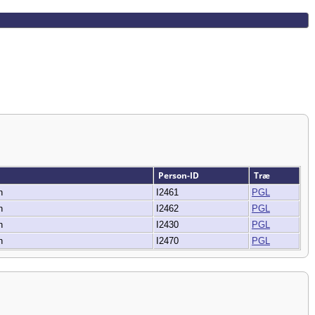
Person-ID
Træ
rn
I2461
PGL
rn
I2462
PGL
rn
I2430
PGL
rn
I2470
PGL