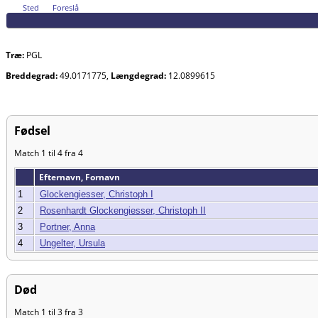
Sted
Foreslå
Træ:
PGL
Breddegrad:
49.0171775,
Længdegrad:
12.0899615
Fødsel
Match 1 til 4 fra 4
Efternavn, Fornavn
1
Glockengiesser, Christoph I
2
Rosenhardt Glockengiesser, Christoph II
3
Portner, Anna
4
Ungelter, Ursula
Død
Match 1 til 3 fra 3