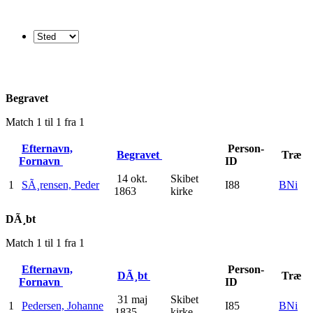
Begravet
Match 1 til 1 fra 1
Efternavn,
Person-
Begravet
Træ
Fornavn
ID
14 okt.
Skibet
1
SÃ¸rensen, Peder
I88
BNi
1863
kirke
DÃ¸bt
Match 1 til 1 fra 1
Efternavn,
Person-
DÃ¸bt
Træ
Fornavn
ID
31 maj
Skibet
1
Pedersen, Johanne
I85
BNi
1835
kirke