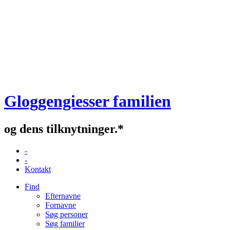
Gloggengiesser familien
og dens tilknytninger.*
-
-
Kontakt
Find
Efternavne
Fornavne
Søg personer
Søg familier