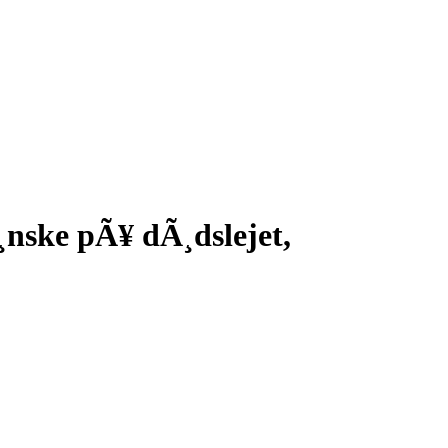
Ã¸nske pÃ¥ dÃ¸dslejet,