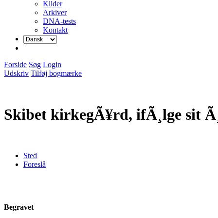
Kilder
Arkiver
DNA-tests
Kontakt
Forside
Søg
Login
Udskriv
Tilføj bogmærke
Skibet kirkegÃ¥rd, ifÃ¸lge sit 
Sted
Foreslå
Begravet