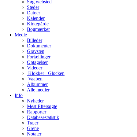
Søg websted
Steder
Datoer
Kalender
Kirkegårde
Bogmærker
Medie
Billeder
Dokumenter
Gravsten
Fortællinger
Optagelser
Videoer
Klokker - Glocken
Vaaben
Albummer
Alle medier
Info
Nyheder
Mest Eftersøgte
Rapporter
Databasestatistik
Træer
Grene
Notater