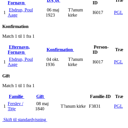
DÃ¸bt
Træ
Fornavn
ID
Ebdrup, Poul
06 maj
T?anum
1
I6017
PGL
Aage
1923
kirke
Konfirmation
Match 1 til 1 fra 1
Efternavn,
Person-
Konfirmation
Træ
Fornavn
ID
Ebdrup, Poul
04 okt.
T?anum
1
I6017
PGL
Aage
1936
kirke
Gift
Match 1 til 1 fra 1
Familie
Gift
Familie-ID
Træ
Ferslev /
08 maj
1
T?anum kirke
F3831
PGL
Titje
1840
Skift til standardvisning