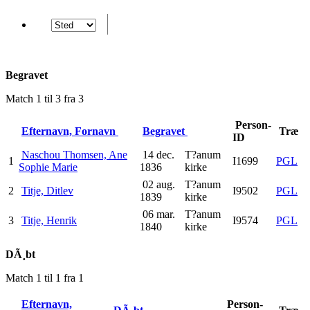
Begravet
Match 1 til 3 fra 3
Person-
Efternavn, Fornavn
Begravet
Træ
ID
Naschou Thomsen, Ane
14 dec.
T?anum
1
I1699
PGL
Sophie Marie
1836
kirke
02 aug.
T?anum
2
Titje, Ditlev
I9502
PGL
1839
kirke
06 mar.
T?anum
3
Titje, Henrik
I9574
PGL
1840
kirke
DÃ¸bt
Match 1 til 1 fra 1
Efternavn,
Person-