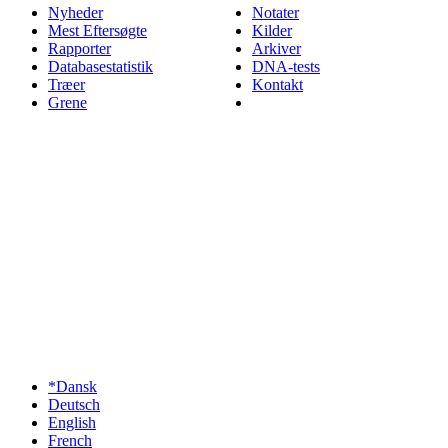
Nyheder
Notater
Mest Eftersøgte
Kilder
Rapporter
Arkiver
Databasestatistik
DNA-tests
Træer
Kontakt
Grene
*Dansk
Deutsch
English
French