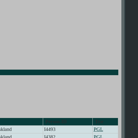
Person-ID
Træ
skland
I4493
PGL
skland
I4382
PGL