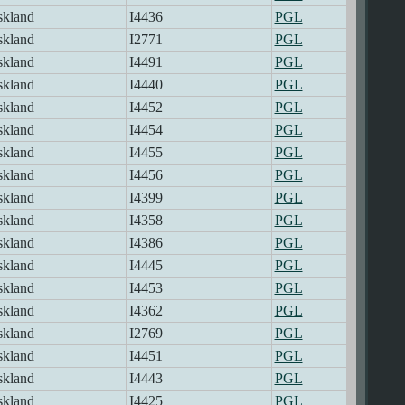
skland
I4436
PGL
skland
I2771
PGL
skland
I4491
PGL
skland
I4440
PGL
skland
I4452
PGL
skland
I4454
PGL
skland
I4455
PGL
skland
I4456
PGL
skland
I4399
PGL
skland
I4358
PGL
skland
I4386
PGL
skland
I4445
PGL
skland
I4453
PGL
skland
I4362
PGL
skland
I2769
PGL
skland
I4451
PGL
skland
I4443
PGL
skland
I4425
PGL