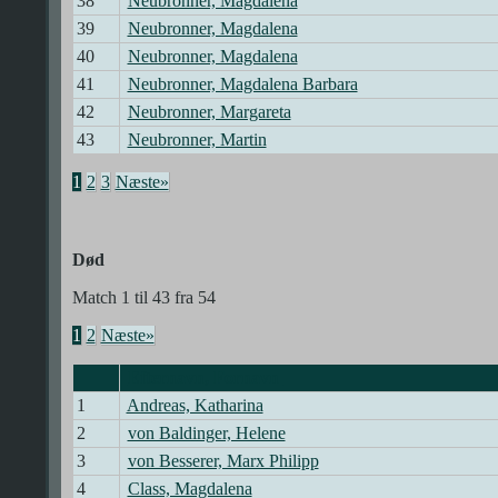
38
Neubronner, Magdalena
39
Neubronner, Magdalena
40
Neubronner, Magdalena
41
Neubronner, Magdalena Barbara
42
Neubronner, Margareta
43
Neubronner, Martin
1
2
3
Næste»
Død
Match 1 til 43 fra 54
1
2
Næste»
Efternavn, Fornavn
1
Andreas, Katharina
2
von Baldinger, Helene
3
von Besserer, Marx Philipp
4
Class, Magdalena