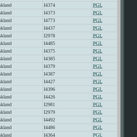
skland
I4374
PGL
skland
I4373
PGL
skland
I4773
PGL
skland
I4437
PGL
skland
I2978
PGL
skland
I4485
PGL
skland
I4375
PGL
skland
I4385
PGL
skland
I4379
PGL
skland
I4387
PGL
skland
I4427
PGL
skland
I4396
PGL
skland
I4426
PGL
skland
I2981
PGL
skland
I2979
PGL
skland
I4492
PGL
skland
I4486
PGL
skland
I4364
PGL