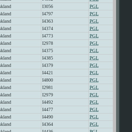
skland
I3056
PGL
skland
I4797
PGL
skland
I4363
PGL
skland
I4374
PGL
skland
I4773
PGL
skland
I2978
PGL
skland
I4375
PGL
skland
I4385
PGL
skland
I4379
PGL
skland
I4421
PGL
skland
I4800
PGL
skland
I2981
PGL
skland
I2979
PGL
skland
I4492
PGL
skland
I4477
PGL
skland
I4490
PGL
skland
I4364
PGL
skland
I4436
PGL