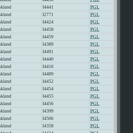
skland
I4441
PGL
skland
I2771
PGL
skland
I4424
PGL
skland
I4458
PGL
skland
I4459
PGL
skland
I4389
PGL
skland
I4491
PGL
skland
I4440
PGL
skland
I4416
PGL
skland
I4489
PGL
skland
I4452
PGL
skland
I4454
PGL
skland
I4455
PGL
skland
I4456
PGL
skland
I4399
PGL
skland
I4506
PGL
skland
I4358
PGL