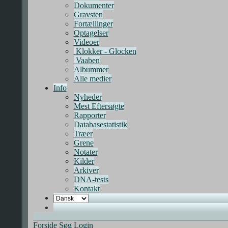
Dokumenter
Gravsten
Fortællinger
Optagelser
Videoer
Klokker - Glocken
Vaaben
Albummer
Alle medier
Info
Nyheder
Mest Eftersøgte
Rapporter
Databasestatistik
Træer
Grene
Notater
Kilder
Arkiver
DNA-tests
Kontakt
Forside
Søg
Login