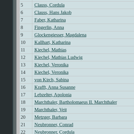
5
Clauss, Cordula
6
Clauss, Hans Jakob
7
Faber, Katharina
8
Fingerlin, Anna
9
Glockengiesser, Magdalena
10
Kallhart, Katharina
11
Kiechel, Mathias
12
Kiechel, Mathias Ludwig
13
Kiechel, Veronika
14
Kiechel, Veronika
15
von Kirch, Sabina
16
Krafft, Anna Susanne
17
Lebzelter, Apolonia
18
Marchthaler, Bartholomaeus II. Marchthaler
19
Marchthaler, Veit
20
Metzger, Barbara
21
Neubronner, Conrad
22
Neubronner, Cordula