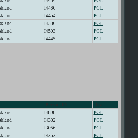
skland
I4434
PGL
skland
I4460
PGL
skland
I4464
PGL
skland
I4386
PGL
skland
I4503
PGL
skland
I4445
PGL
Person-ID
Træ
skland
I4808
PGL
skland
I4382
PGL
skland
I3056
PGL
skland
I4363
PGL