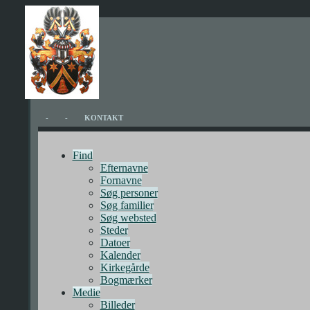
-
-
KONTAKT
Find
Efternavne
Fornavne
Søg personer
Søg familier
Søg websted
Steder
Datoer
Kalender
Kirkegårde
Bogmærker
Medie
Billeder