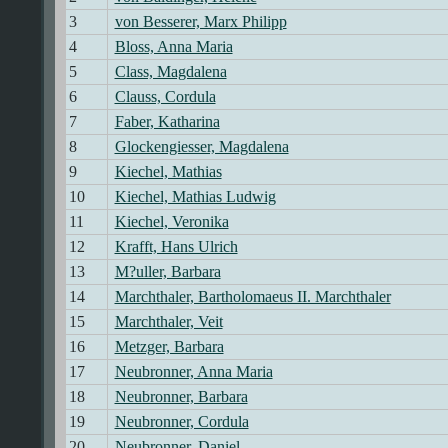
3
von Besserer, Marx Philipp
4
Bloss, Anna Maria
5
Class, Magdalena
6
Clauss, Cordula
7
Faber, Katharina
8
Glockengiesser, Magdalena
9
Kiechel, Mathias
10
Kiechel, Mathias Ludwig
11
Kiechel, Veronika
12
Krafft, Hans Ulrich
13
M?uller, Barbara
14
Marchthaler, Bartholomaeus II. Marchthaler
15
Marchthaler, Veit
16
Metzger, Barbara
17
Neubronner, Anna Maria
18
Neubronner, Barbara
19
Neubronner, Cordula
20
Neubronner, Daniel