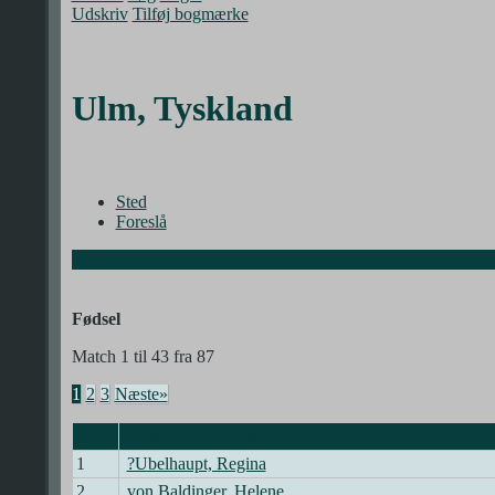
Udskriv
Tilføj bogmærke
Ulm, Tyskland
Sted
Foreslå
Fødsel
Match 1 til 43 fra 87
1
2
3
Næste»
Efternavn, Fornavn
1
?Ubelhaupt, Regina
2
von Baldinger, Helene