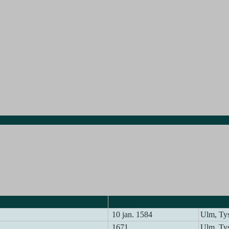
Fødsel
10 jan. 1584
Ulm, Ty
1671
Ulm, Ty