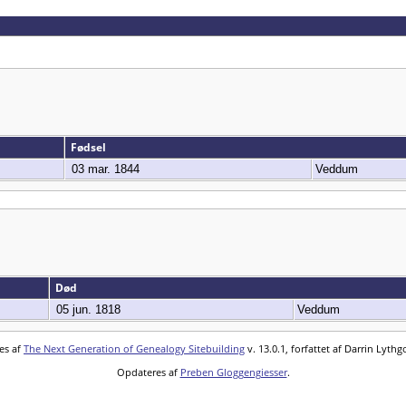
Fødsel
03 mar. 1844
Veddum
Død
05 jun. 1818
Veddum
es af
The Next Generation of Genealogy Sitebuilding
v. 13.0.1, forfattet af Darrin Lyth
Opdateres af
Preben Gloggengiesser
.