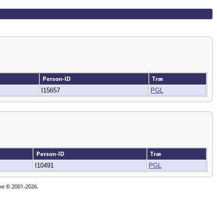
Person-ID
Træ
I15657
PGL
Person-ID
Træ
I10491
PGL
goe © 2001-2026.