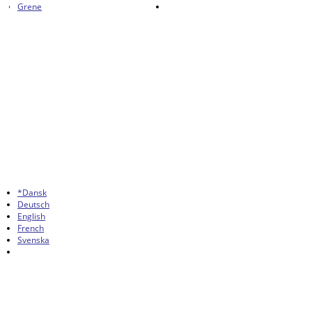
Grene
*Dansk
Deutsch
English
French
Svenska