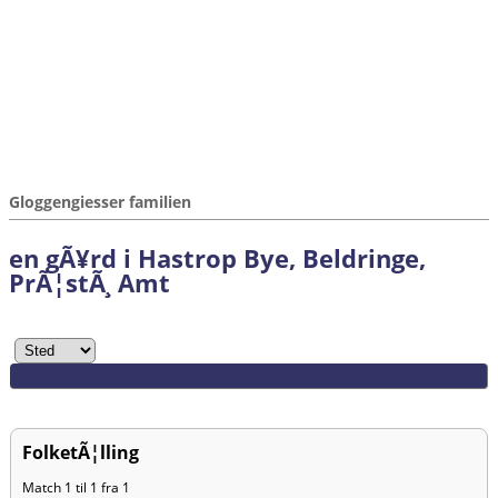
Gloggengiesser familien
en gÃ¥rd i Hastrop Bye, Beldringe,
PrÃ¦stÃ¸ Amt
FolketÃ¦lling
Match 1 til 1 fra 1